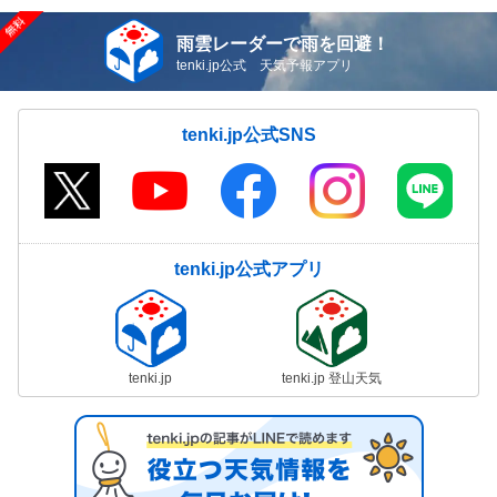
雨雲レーダーで雨を回避！
tenki.jp公式 天気予報アプリ
tenki.jp公式SNS
tenki.jp公式アプリ
tenki.jp
tenki.jp 登山天気