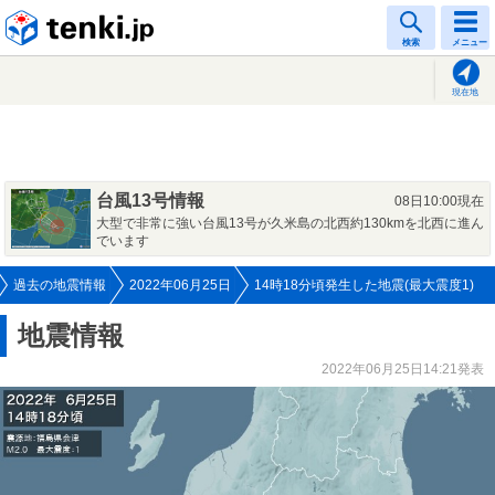
tenki.jp
検索
メニュー
現在地
台風13号情報
08日10:00現在
大型で非常に強い台風13号が久米島の北西約130kmを北西に進ん
でいます
過去の地震情報
2022年06月25日
14時18分頃発生した地震(最大震度1)
地震情報
2022年06月25日14:21発表