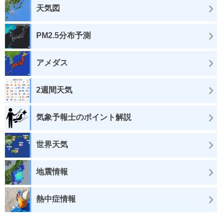
天気図
PM2.5分布予測
アメダス
2週間天気
気象予報士のポイント解説
世界天気
地震情報
熱中症情報