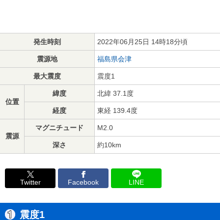
発生時刻
2022年06月25日 14時18分頃
震源地
福島県会津
最大震度
震度1
緯度
北緯 37.1度
位置
経度
東経 139.4度
マグニチュード
M2.0
震源
深さ
約10km
Twitter
Facebook
LINE
震度1