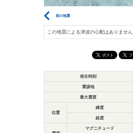
前の地震
この地震による津波の心配はありません
発生時刻
震源地
最大震度
緯度
位置
経度
マグニチュード