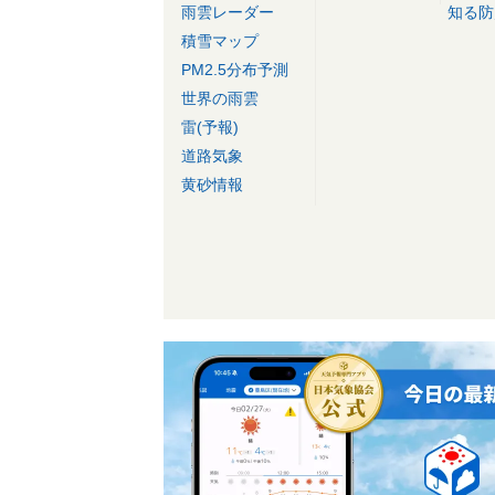
雨雲レーダー
知る防
積雪マップ
PM2.5分布予測
世界の雨雲
雷(予報)
道路気象
黄砂情報