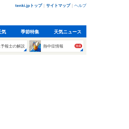
tenki.jpトップ
｜
サイトマップ
｜
ヘルプ
天気
季節特集
天気ニュース
象予報士の解説
熱中症情報
注目