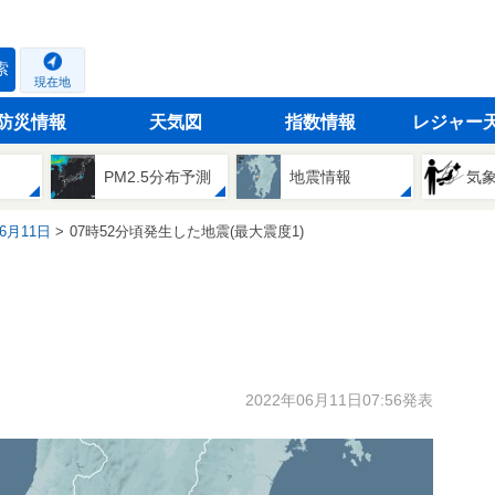
索
現在地
防災情報
天気図
指数情報
レジャー
PM2.5分布予測
地震情報
気
06月11日
07時52分頃発生した地震(最大震度1)
2022年06月11日07:56発表