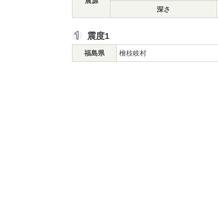
震源
深さ
震度1
福島県
檜枝岐村