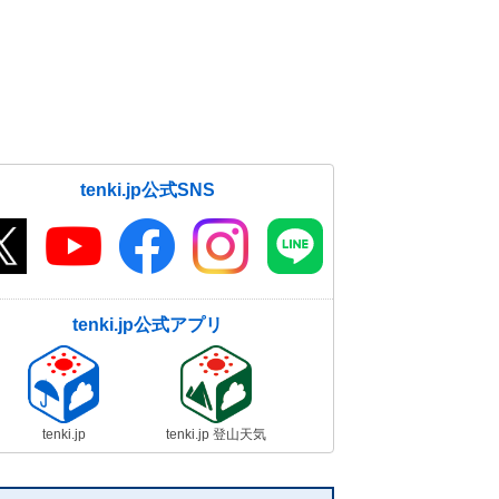
tenki.jp公式SNS
tenki.jp公式アプリ
tenki.jp
tenki.jp 登山天気