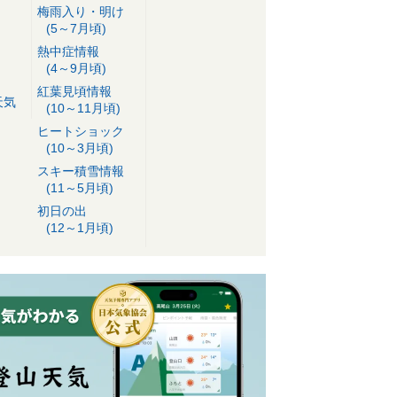
梅雨入り・明け
(5～7月頃)
熱中症情報
(4～9月頃)
紅葉見頃情報
天気
(10～11月頃)
ヒートショック
(10～3月頃)
スキー積雪情報
(11～5月頃)
初日の出
(12～1月頃)