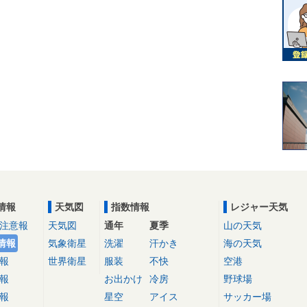
情報
天気図
指数情報
レジャー天気
注意報
天気図
通年
夏季
山の天気
情報
気象衛星
洗濯
汗かき
海の天気
報
世界衛星
服装
不快
空港
報
お出かけ
冷房
野球場
報
星空
アイス
サッカー場