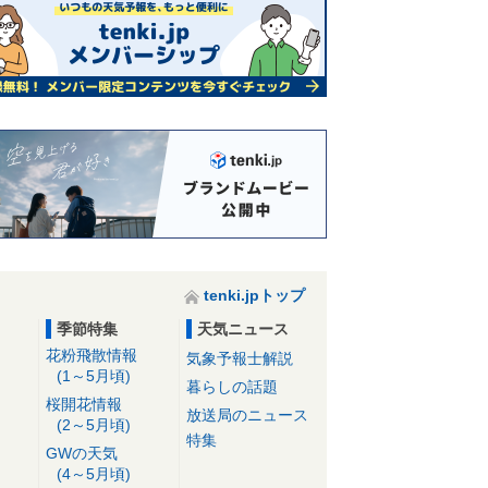
tenki.jpトップ
季節特集
天気ニュース
花粉飛散情報
気象予報士解説
(1～5月頃)
暮らしの話題
桜開花情報
放送局のニュース
(2～5月頃)
特集
GWの天気
(4～5月頃)