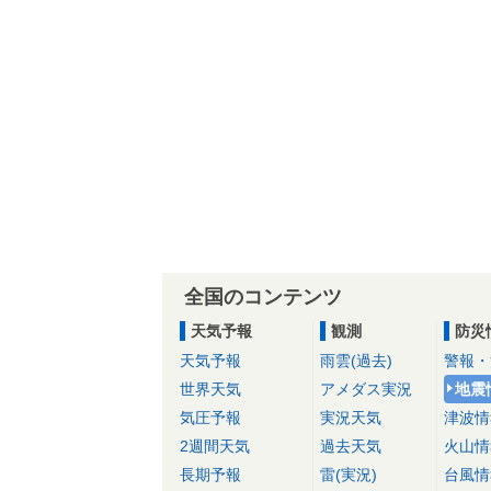
全国のコンテンツ
天気予報
観測
防災
天気予報
雨雲(過去)
警報・
世界天気
アメダス実況
地震
気圧予報
実況天気
津波情
2週間天気
過去天気
火山情
長期予報
雷(実況)
台風情