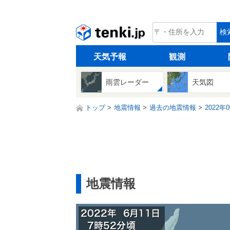
tenki.jp
検
天気予報
観測
雨雲レーダー
天気図
トップ
地震情報
過去の地震情報
2022年
地震情報