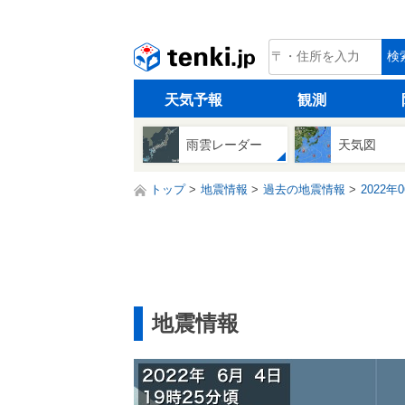
tenki.jp
検
天気予報
観測
雨雲レーダー
天気図
トップ
地震情報
過去の地震情報
2022年
地震情報