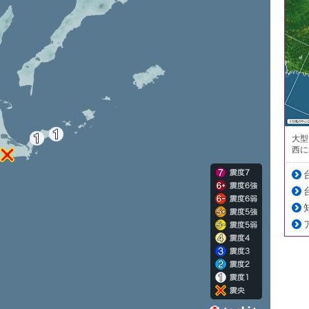
大型
西に