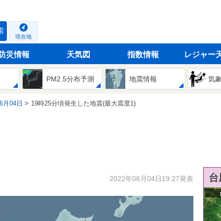
索
現在地
防災情報
天気図
指数情報
レジャー
PM2.5分布予測
地震情報
気
06月04日
19時25分頃発生した地震(最大震度1)
台
2022年06月04日19:27発表