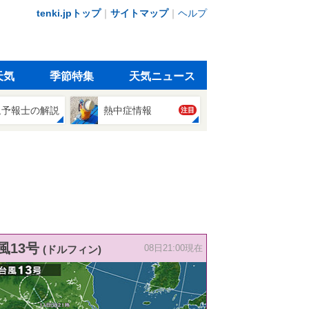
tenki.jpトップ
｜
サイトマップ
｜
ヘルプ
天気
季節特集
天気ニュース
象予報士の解説
熱中症情報
注目
風13号
(ドルフィン)
08日21:00現在