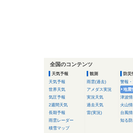
全国のコンテンツ
天気予報
観測
防災
天気予報
雨雲(過去)
警報・
世界天気
アメダス実況
地震
気圧予報
実況天気
津波情
2週間天気
過去天気
火山情
長期予報
雷(実況)
台風情
雨雲レーダー
知る防
積雪マップ