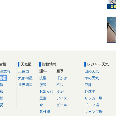
情報
天気図
指数情報
レジャー天気
注意報
天気図
通年
夏季
山の天気
情報
気象衛星
洗濯
汗かき
海の天気
報
世界衛星
服装
不快
空港
報
お出かけ
冷房
野球場
報
星空
アイス
サッカー場
災
傘
ビール
ゴルフ場
紫外線
キャンプ場