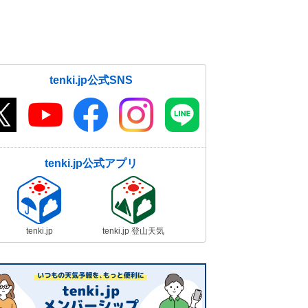
tenki.jp公式SNS
tenki.jp公式アプリ
tenki.jp
tenki.jp 登山天気