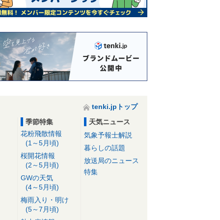
tenki.jpトップ
季節特集
天気ニュース
花粉飛散情報
気象予報士解説
(1～5月頃)
暮らしの話題
桜開花情報
放送局のニュース
(2～5月頃)
特集
GWの天気
(4～5月頃)
梅雨入り・明け
(5～7月頃)