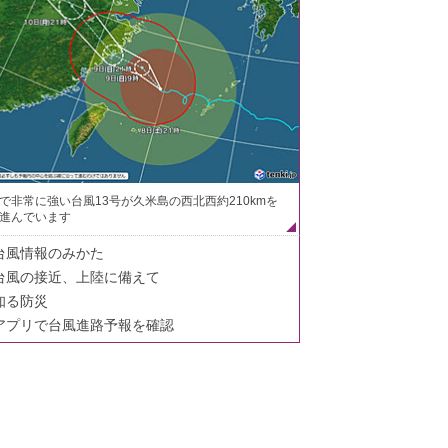
で非常に強い台風13号が久米島の西北西約210kmを
進んでいます
台風情報のみかた
台風の接近、上陸に備えて
知る防災
アプリで台風進路予報を確認