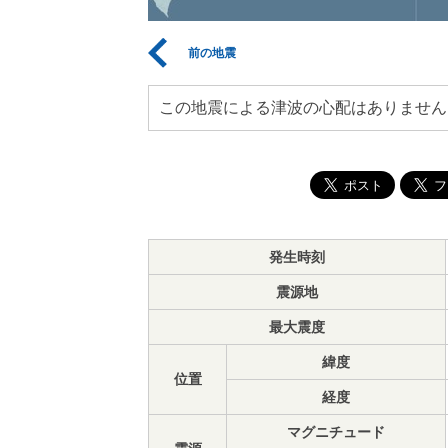
前の地震
この地震による津波の心配はありません
発生時刻
震源地
最大震度
緯度
位置
経度
マグニチュード