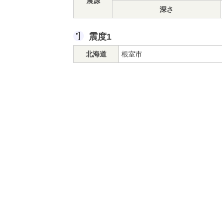
震源
深さ
震度1
北海道
根室市