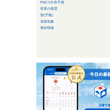
PM2.5分布予測
世界の雨雲
雷(予報)
道路気象
黄砂情報