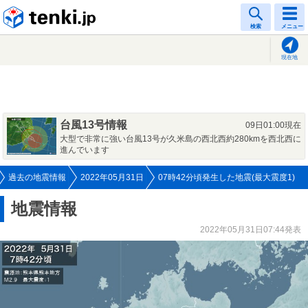
tenki.jp
検索
メニュー
現在地
台風13号情報
09日01:00現在
大型で非常に強い台風13号が久米島の西北西約280kmを西北西に
進んでいます
過去の地震情報
2022年05月31日
07時42分頃発生した地震(最大震度1)
地震情報
2022年05月31日07:44発表