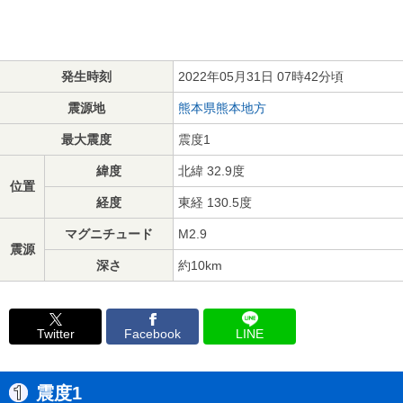
発生時刻
2022年05月31日 07時42分頃
震源地
熊本県熊本地方
最大震度
震度1
緯度
北緯 32.9度
位置
経度
東経 130.5度
マグニチュード
M2.9
震源
深さ
約10km
Twitter
Facebook
LINE
震度1