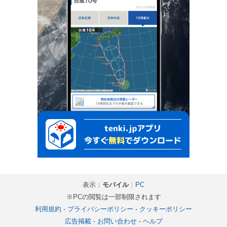
表示：
モバイル
｜
PC
※PCの閲覧は一部制限されます
利用規約
-
プライバシーポリシー
-
クッキーポリシー
広告掲載
-
お問い合わせ
-
ヘルプ