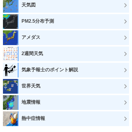
天気図
PM2.5分布予測
アメダス
2週間天気
気象予報士のポイント解説
世界天気
地震情報
熱中症情報