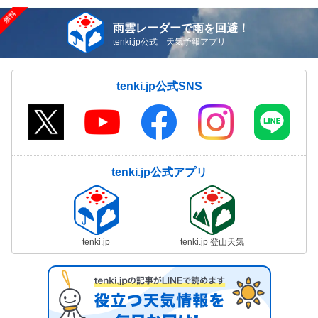
雨雲レーダーで雨を回避！
tenki.jp公式 天気予報アプリ
tenki.jp公式SNS
tenki.jp公式アプリ
tenki.jp
tenki.jp 登山天気