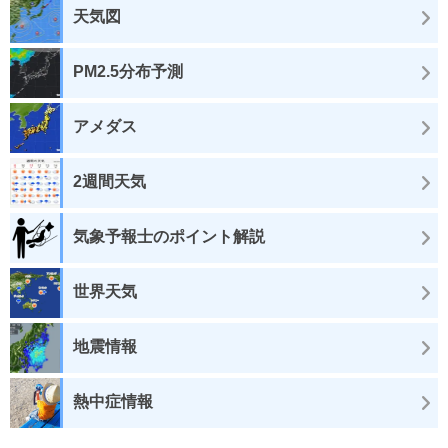
天気図
PM2.5分布予測
アメダス
2週間天気
気象予報士のポイント解説
世界天気
地震情報
熱中症情報