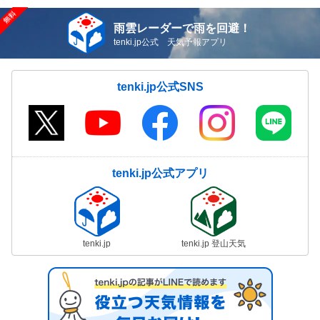
雨雲レーダーで雨を回避！
tenki.jp公式 天気予報アプリ
tenki.jp公式SNS
tenki.jp公式アプリ
tenki.jp
tenki.jp 登山天気