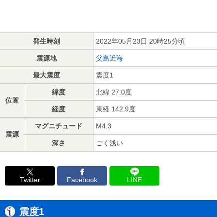
発生時刻
2022年05月23日 20時25分頃
震源地
父島近海
最大震度
震度1
緯度
北緯 27.0度
位置
経度
東経 142.9度
マグニチュード
M4.3
震源
深さ
ごく浅い
Twitter
Facebook
LINE
震度1