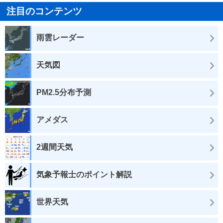
注目のコンテンツ
雨雲レーダー
天気図
PM2.5分布予測
アメダス
2週間天気
気象予報士のポイント解説
世界天気