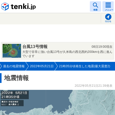
tenki.jp
検索
メニュー
現在地
台風13号情報
08日19:00現在
大型で非常に強い台風13号が久米島の西北西約200kmを西に進ん
でいます
過去の地震情報
2022年05月21日
21時35分頃発生した地震(最大震度2)
地震情報
2022年05月21日21:39発表