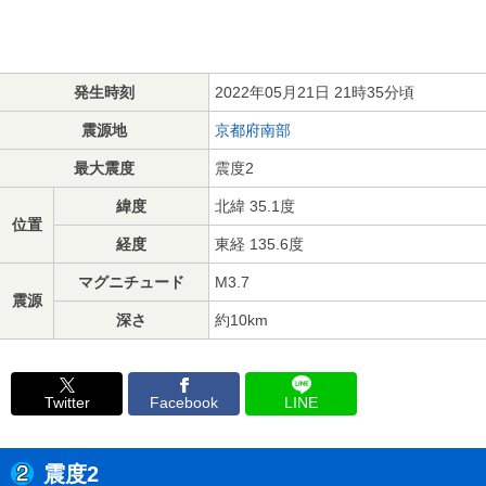
発生時刻
2022年05月21日 21時35分頃
震源地
京都府南部
最大震度
震度2
緯度
北緯 35.1度
位置
経度
東経 135.6度
マグニチュード
M3.7
震源
深さ
約10km
Twitter
Facebook
LINE
震度2