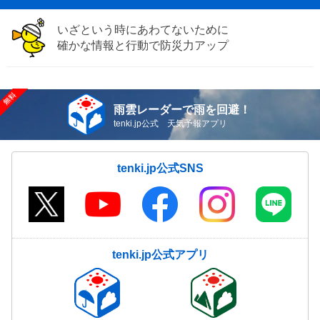
いざという時にあわてないために
確かな情報と行動で防災力アップ
雨雲レーダーで雨を回避！
tenki.jp公式 天気予報アプリ
tenki.jp公式SNS
tenki.jp公式アプリ