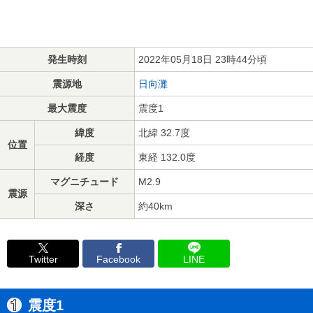
発生時刻
2022年05月18日 23時44分頃
震源地
日向灘
最大震度
震度1
緯度
北緯 32.7度
位置
経度
東経 132.0度
マグニチュード
M2.9
震源
深さ
約40km
Twitter
Facebook
LINE
震度1