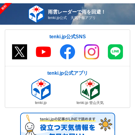
雨雲レーダーで雨を回避！
tenki.jp公式 天気予報アプリ
tenki.jp公式SNS
tenki.jp公式アプリ
tenki.jp
tenki.jp 登山天気