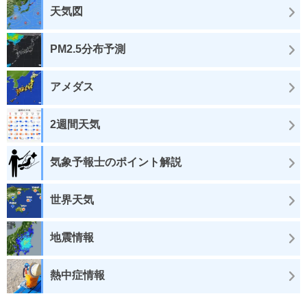
天気図
PM2.5分布予測
アメダス
2週間天気
気象予報士のポイント解説
世界天気
地震情報
熱中症情報