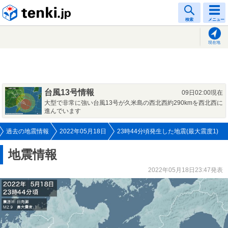
tenki.jp
検索
メニュー
現在地
台風13号情報
09日02:00現在
大型で非常に強い台風13号が久米島の西北西約290kmを西北西に
進んでいます
過去の地震情報
2022年05月18日
23時44分頃発生した地震(最大震度1)
地震情報
2022年05月18日23:47発表