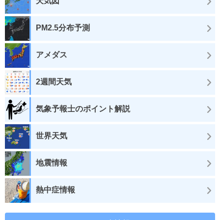
天気図
PM2.5分布予測
アメダス
2週間天気
気象予報士のポイント解説
世界天気
地震情報
熱中症情報