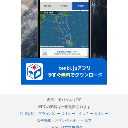
表示：
モバイル
｜
PC
※PCの閲覧は一部制限されます
利用規約
-
プライバシーポリシー
-
クッキーポリシー
広告掲載
-
お問い合わせ
-
ヘルプ
(C) 2026
日本気象協会