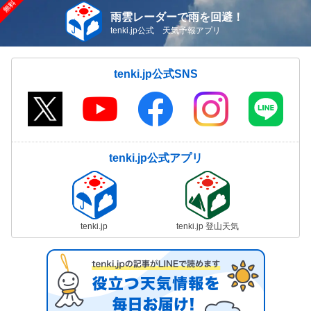
雨雲レーダーで雨を回避！
tenki.jp公式 天気予報アプリ
tenki.jp公式SNS
tenki.jp公式アプリ
tenki.jp
tenki.jp 登山天気