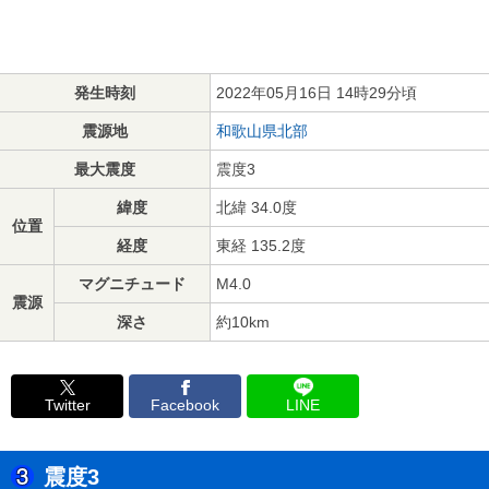
発生時刻
2022年05月16日 14時29分頃
震源地
和歌山県北部
最大震度
震度3
緯度
北緯 34.0度
位置
経度
東経 135.2度
マグニチュード
M4.0
震源
深さ
約10km
Twitter
Facebook
LINE
震度3