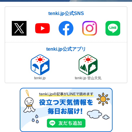
tenki.jp公式SNS
tenki.jp公式アプリ
tenki.jp
tenki.jp 登山天気