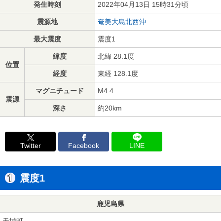
発生時刻
2022年04月13日 15時31分頃
震源地
奄美大島北西沖
最大震度
震度1
緯度
北緯 28.1度
位置
経度
東経 128.1度
マグニチュード
M4.4
震源
深さ
約20km
Twitter
Facebook
LINE
震度1
鹿児島県
天城町