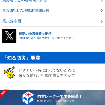
震度3以上の地域別観測回数
震央分布図
最新の地震情報を配信
tenki.jp公式X（旧Twitter）をご利用ください。
「知る防災」地震
いざという時にあわてないために
確かな情報と行動で防災力アップ
雨雲レーダーで雨を回避！
tenki.jp公式 天気予報アプリ