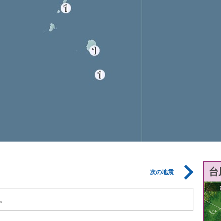
台
次の地震
。