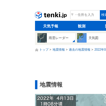
tenki.jp
検
天気予報
観測
雨雲レーダー
天気図
トップ
地震情報
過去の地震情報
2022年
地震情報