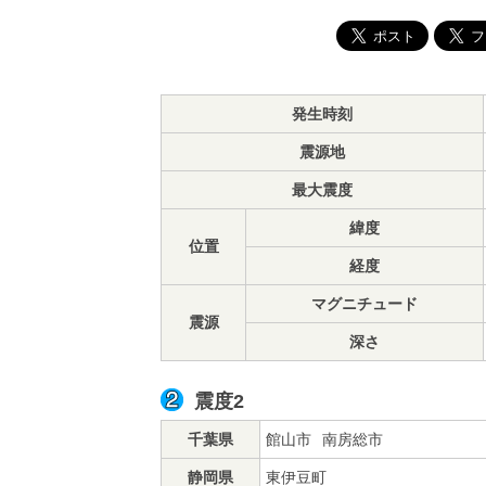
発生時刻
震源地
最大震度
緯度
位置
経度
マグニチュード
震源
深さ
震度2
千葉県
館山市
南房総市
静岡県
東伊豆町