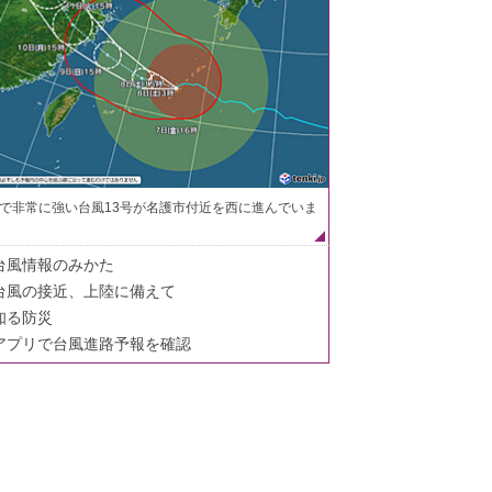
で非常に強い台風13号が名護市付近を西に進んでいま
台風情報のみかた
台風の接近、上陸に備えて
知る防災
アプリで台風進路予報を確認