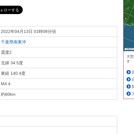
2022年04月13日 01時08分頃
千葉県南東沖
震度2
大型
す
北緯 34.5度
東経 140.4度
M4.4
約60km