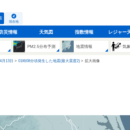
索
現在地
防災情報
天気図
指数情報
レジャー
PM2.5分布予測
地震情報
気
04月13日
01時08分頃発生した地震(最大震度2)
拡大画像