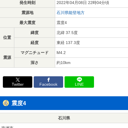
発生時刻
2022年04月08日 22時04分頃
震源地
石川県能登地方
最大震度
震度4
緯度
北緯 37.5度
位置
経度
東経 137.3度
マグニチュード
M4.2
震源
深さ
約10km
Twitter
Facebook
LINE
震度4
石川県
珠洲市