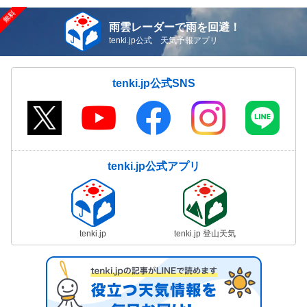
雨雲レーダーで雨を回避！
tenki.jp公式 天気予報アプリ
tenki.jp公式SNS
tenki.jp公式アプリ
tenki.jp
tenki.jp 登山天気