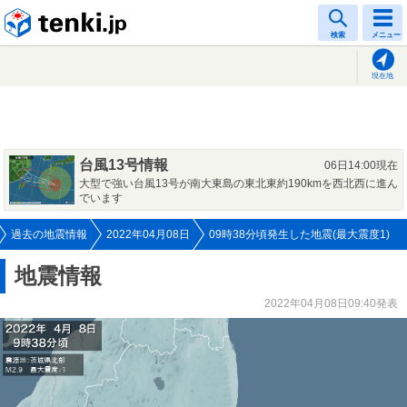
tenki.jp
検索
メニュー
現在地
台風13号情報
06日14:00現在
大型で強い台風13号が南大東島の東北東約190kmを西北西に進ん
でいます
過去の地震情報
2022年04月08日
09時38分頃発生した地震(最大震度1)
地震情報
2022年04月08日09:40発表