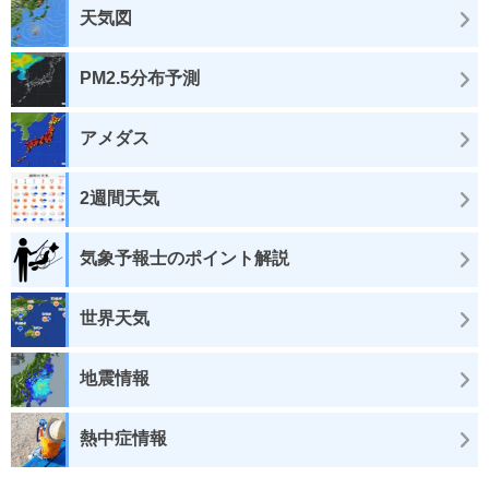
天気図
PM2.5分布予測
アメダス
2週間天気
気象予報士のポイント解説
世界天気
地震情報
熱中症情報