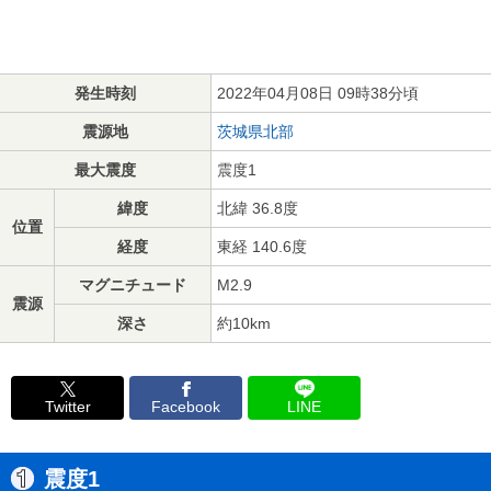
発生時刻
2022年04月08日 09時38分頃
震源地
茨城県北部
最大震度
震度1
緯度
北緯 36.8度
位置
経度
東経 140.6度
マグニチュード
M2.9
震源
深さ
約10km
Twitter
Facebook
LINE
震度1