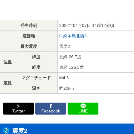
発生時刻
2022年04月07日 14時12分頃
震源地
沖縄本島北西沖
最大震度
震度2
緯度
北緯 26.7度
位置
経度
東経 126.3度
マグニチュード
M4.6
震源
深さ
約20km
Twitter
Facebook
LINE
震度2