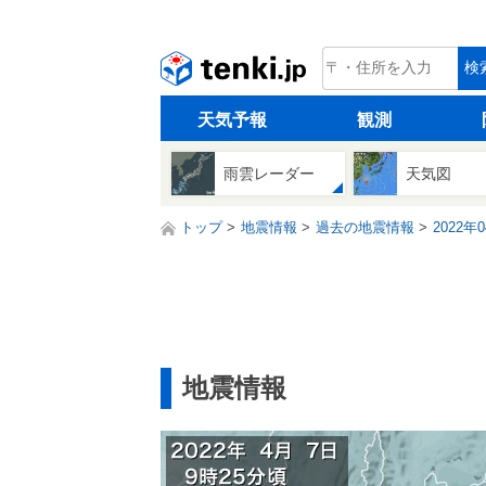
tenki.jp
検
天気予報
観測
雨雲レーダー
天気図
トップ
地震情報
過去の地震情報
2022年
地震情報