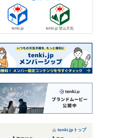
tenki.jp
tenki.jp 登山天気
tenki.jpトップ