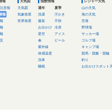
情報
天気図
指数情報
レジャー天気
注意報
天気図
通年
夏季
山の天気
情報
気象衛星
洗濯
汗かき
海の天気
報
世界衛星
服装
不快
空港
報
お出かけ
冷房
野球場
報
星空
アイス
サッカー場
災
傘
ビール
ゴルフ場
紫外線
キャンプ場
体感温度
競馬・競艇・競輪
洗車
釣り
睡眠
お出かけスポット