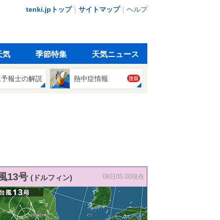
tenki.jpトップ
｜
サイトマップ
｜
ヘルプ
天気
季節特集
天気ニュース
象予報士の解説
熱中症情報
注目
風13号
(ドルフィン)
08日05:00現在