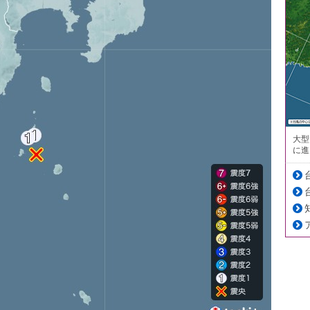
大型
に進