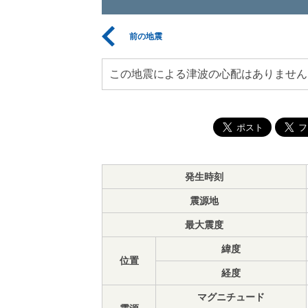
前の地震
この地震による津波の心配はありません
発生時刻
震源地
最大震度
緯度
位置
経度
マグニチュード