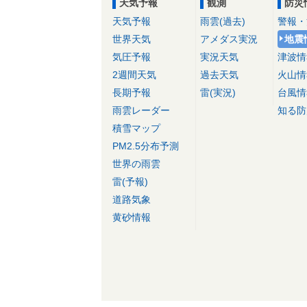
天気予報
観測
防災
天気予報
雨雲(過去)
警報・
世界天気
アメダス実況
地震
気圧予報
実況天気
津波情
2週間天気
過去天気
火山情
長期予報
雷(実況)
台風情
雨雲レーダー
知る防
積雪マップ
PM2.5分布予測
世界の雨雲
雷(予報)
道路気象
黄砂情報