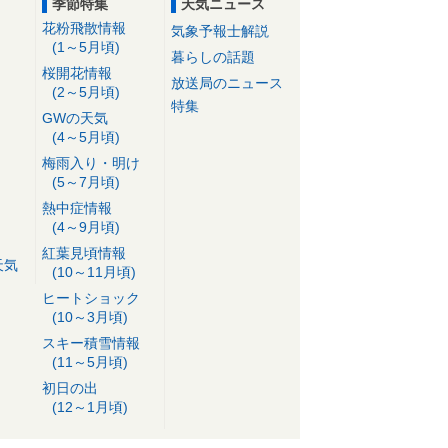
季節特集
天気ニュース
花粉飛散情報
気象予報士解説
(1～5月頃)
暮らしの話題
桜開花情報
放送局のニュース
(2～5月頃)
特集
GWの天気
(4～5月頃)
梅雨入り・明け
(5～7月頃)
熱中症情報
(4～9月頃)
紅葉見頃情報
天気
(10～11月頃)
ヒートショック
(10～3月頃)
スキー積雪情報
(11～5月頃)
初日の出
(12～1月頃)