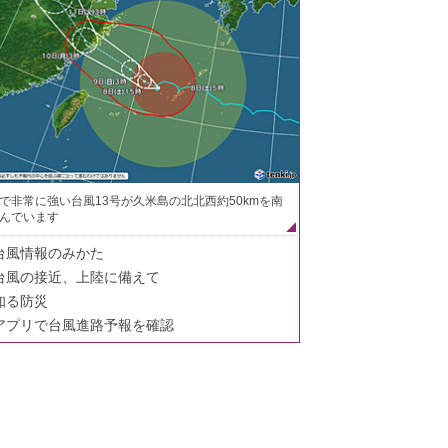
で非常に強い台風13号が久米島の北北西約50kmを南
んでいます
台風情報のみかた
台風の接近、上陸に備えて
知る防災
アプリで台風進路予報を確認