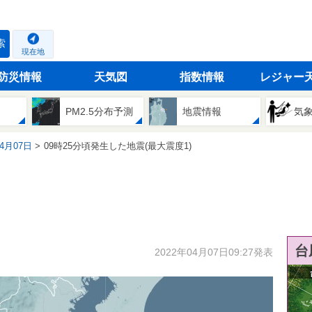
索
現在地
防災情報
天気図
指数情報
レジャー
PM2.5分布予測
地震情報
気
04月07日
09時25分頃発生した地震(最大震度1)
台
2022年04月07日09:27発表