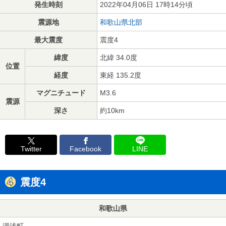
発生時刻
2022年04月06日 17時14分頃
震源地
和歌山県北部
最大震度
震度4
緯度
北緯 34.0度
位置
経度
東経 135.2度
マグニチュード
M3.6
震源
深さ
約10km
Twitter
Facebook
LINE
震度4
和歌山県
湯浅町