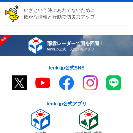
いざという時にあわてないために
確かな情報と行動で防災力アップ
雨雲レーダーで雨を回避！
tenki.jp公式 天気予報アプリ
tenki.jp公式SNS
tenki.jp公式アプリ
tenki.jp
tenki.jp 登山天気