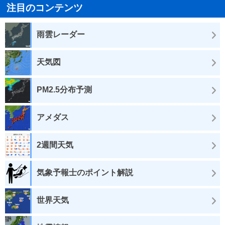
注目のコンテンツ
雨雲レーダー
天気図
PM2.5分布予測
アメダス
2週間天気
気象予報士のポイント解説
世界天気