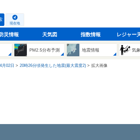
索
現在地
防災情報
天気図
指数情報
レジャー
PM2.5分布予測
地震情報
気
04月02日
20時26分頃発生した地震(最大震度2)
拡大画像