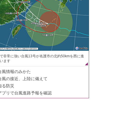
で非常に強い台風13号が名護市の北約50kmを西に進
います
台風情報のみかた
台風の接近、上陸に備えて
知る防災
アプリで台風進路予報を確認