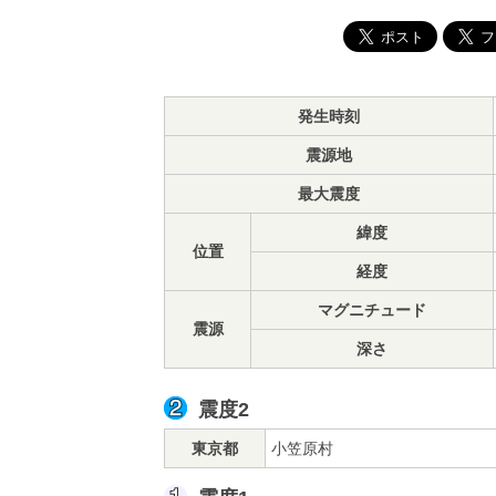
発生時刻
震源地
最大震度
緯度
位置
経度
マグニチュード
震源
深さ
震度2
東京都
小笠原村