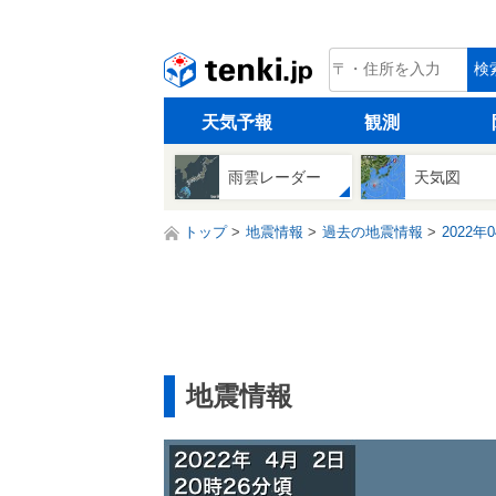
tenki.jp
検
天気予報
観測
雨雲レーダー
天気図
トップ
地震情報
過去の地震情報
2022年
地震情報