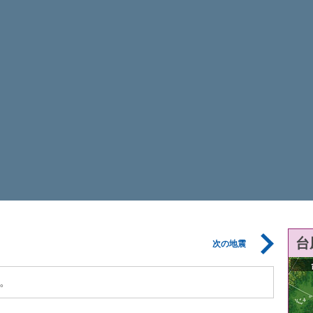
台
次の地震
。