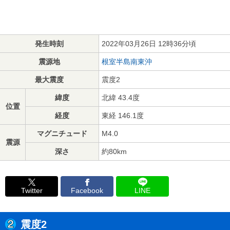
発生時刻
2022年03月26日 12時36分頃
震源地
根室半島南東沖
最大震度
震度2
緯度
北緯 43.4度
位置
経度
東経 146.1度
マグニチュード
M4.0
震源
深さ
約80km
Twitter
Facebook
LINE
震度2