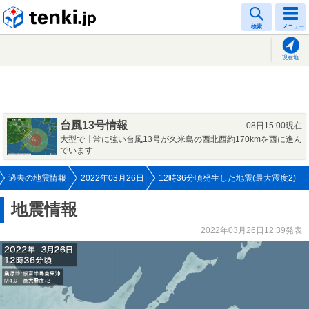
tenki.jp
検索
メニュー
現在地
台風13号情報
08日15:00現在
大型で非常に強い台風13号が久米島の西北西約170kmを西に進ん
でいます
過去の地震情報
2022年03月26日
12時36分頃発生した地震(最大震度2)
地震情報
2022年03月26日12:39発表