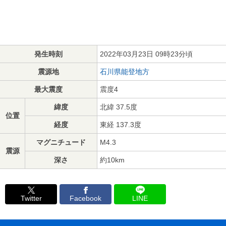
発生時刻
2022年03月23日 09時23分頃
震源地
石川県能登地方
最大震度
震度4
緯度
北緯 37.5度
位置
経度
東経 137.3度
マグニチュード
M4.3
震源
深さ
約10km
Twitter
Facebook
LINE