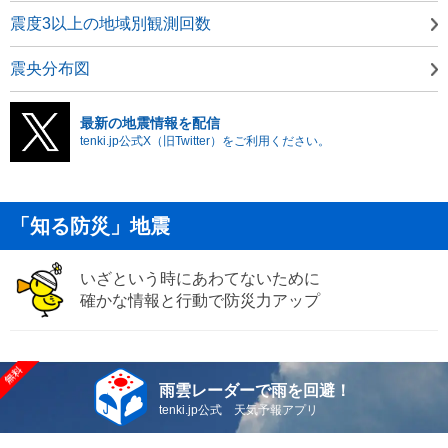
震度3以上の地域別観測回数
震央分布図
最新の地震情報を配信
tenki.jp公式X（旧Twitter）をご利用ください。
「知る防災」地震
いざという時にあわてないために
確かな情報と行動で防災力アップ
雨雲レーダーで雨を回避！
tenki.jp公式 天気予報アプリ