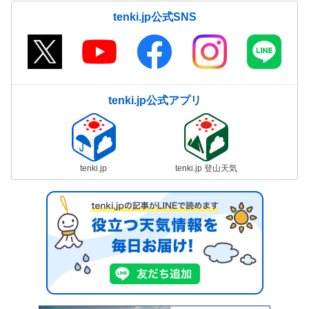
tenki.jp公式SNS
tenki.jp公式アプリ
tenki.jp
tenki.jp 登山天気