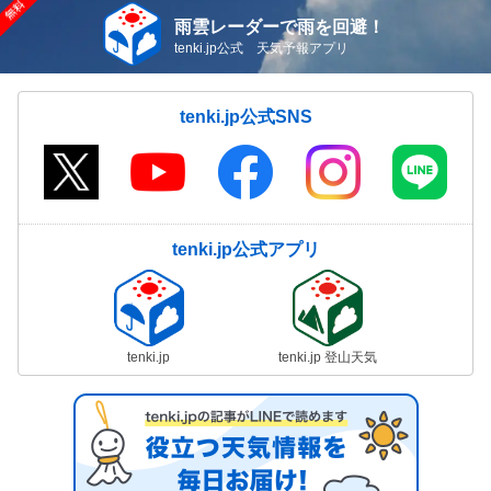
雨雲レーダーで雨を回避！
tenki.jp公式 天気予報アプリ
tenki.jp公式SNS
tenki.jp公式アプリ
tenki.jp
tenki.jp 登山天気