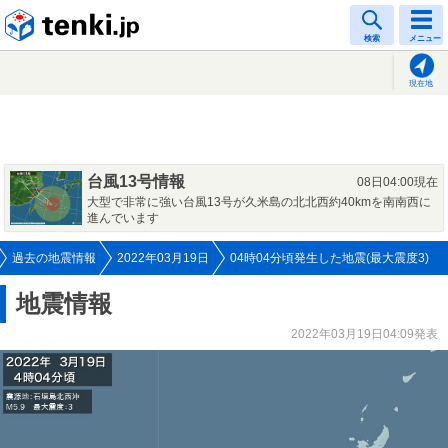
tenki.jp
検索
メニュー
現在地
台風13号情報
08日04:00現在
大型で非常に強い台風13号が久米島の北北西約40kmを南南西に
進んでいます
過去の地震情報
2022年03月19日
04時04分頃発生した地震(最大震度3)
地震情報
2022年03月19日04:09発表