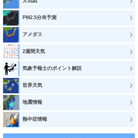
天気図
PM2.5分布予測
アメダス
2週間天気
気象予報士のポイント解説
世界天気
地震情報
熱中症情報