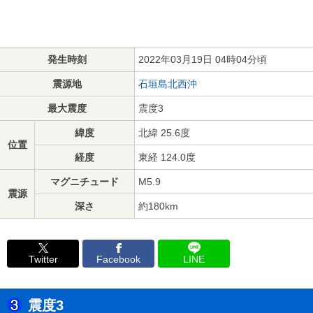
発生時刻
2022年03月19日 04時04分頃
震源地
石垣島北西沖
最大震度
震度3
緯度
北緯 25.6度
位置
経度
東経 124.0度
マグニチュード
M5.9
震源
深さ
約180km
Twitter
Facebook
LINE
震度3