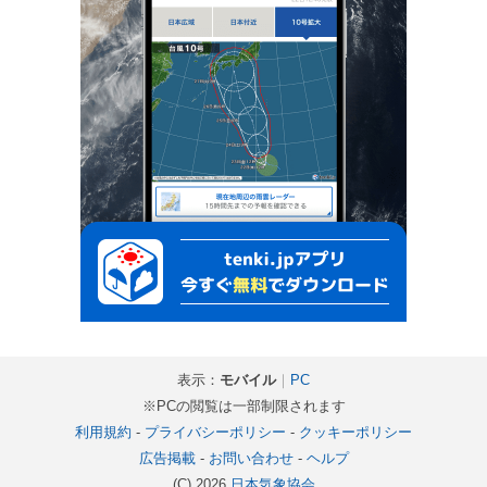
表示：
モバイル
｜
PC
※PCの閲覧は一部制限されます
利用規約
-
プライバシーポリシー
-
クッキーポリシー
広告掲載
-
お問い合わせ
-
ヘルプ
(C) 2026
日本気象協会