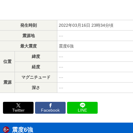
発生時刻
2022年03月16日 23時34分頃
震源地
---
最大震度
震度6強
緯度
---
位置
経度
---
マグニチュード
---
震源
深さ
---
Twitter
Facebook
LINE
震度6強