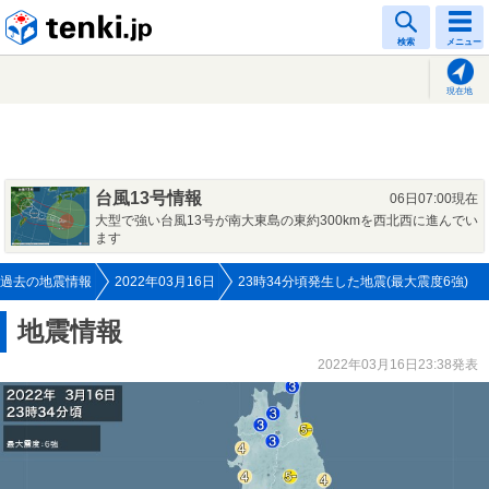
tenki.jp
検索
メニュー
現在地
台風13号情報
06日07:00現在
大型で強い台風13号が南大東島の東約300kmを西北西に進んでい
ます
過去の地震情報
2022年03月16日
23時34分頃発生した地震(最大震度6強)
地震情報
2022年03月16日23:38発表