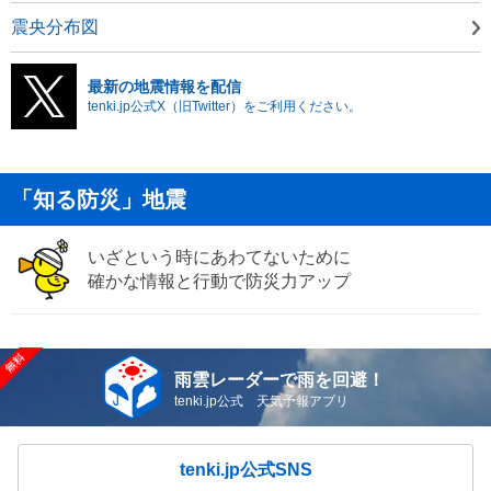
震央分布図
最新の地震情報を配信
tenki.jp公式X（旧Twitter）をご利用ください。
「知る防災」地震
いざという時にあわてないために
確かな情報と行動で防災力アップ
雨雲レーダーで雨を回避！
tenki.jp公式 天気予報アプリ
tenki.jp公式SNS