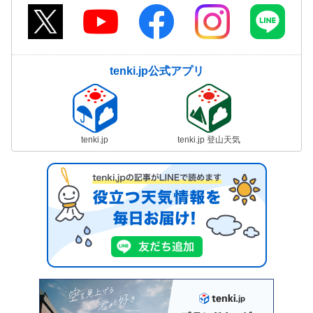
tenki.jp公式アプリ
tenki.jp
tenki.jp 登山天気