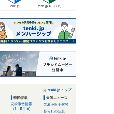
tenki.jp
tenki.jp 登山天気
tenki.jpトップ
季節特集
天気ニュース
花粉飛散情報
気象予報士解説
(1～5月頃)
暮らしの話題