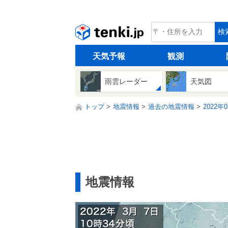
tenki.jp
検
天気予報
観測
雨雲レーダー
天気図
トップ
地震情報
過去の地震情報
2022年
地震情報