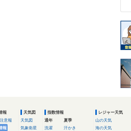
情報
天気図
指数情報
レジャー天気
注意報
天気図
通年
夏季
山の天気
情報
気象衛星
洗濯
汗かき
海の天気