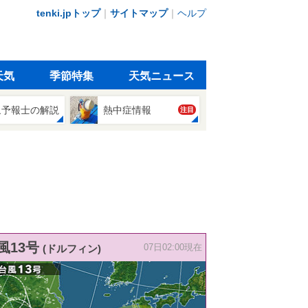
tenki.jpトップ
｜
サイトマップ
｜
ヘルプ
天気
季節特集
天気ニュース
象予報士の解説
熱中症情報
注目
風13号
(ドルフィン)
07日02:00現在