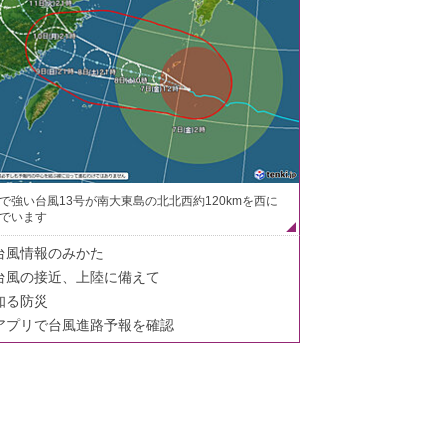
で強い台風13号が南大東島の北北西約120kmを西に
でいます
台風情報のみかた
台風の接近、上陸に備えて
知る防災
アプリで台風進路予報を確認