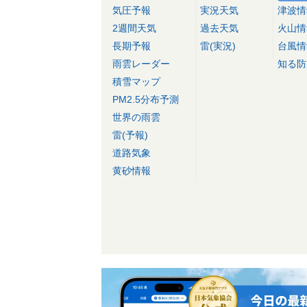
気圧予報
実況天気
津波情
2週間天気
過去天気
火山情
長期予報
雷(実況)
台風情
雨雲レーダー
知る防
積雪マップ
PM2.5分布予測
世界の雨雲
雷(予報)
道路気象
黄砂情報