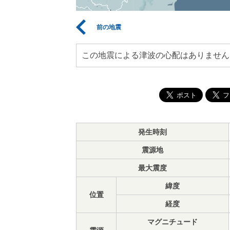
前の地震
この地震による津波の心配はありません
発生時刻
震源地
最大震度
緯度
位置
経度
マグニチュード