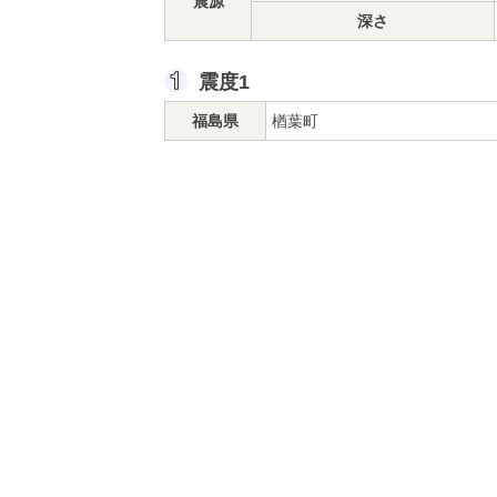
震源
深さ
震度1
福島県
楢葉町