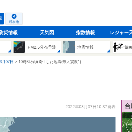
索
現在地
防災情報
天気図
指数情報
レジャー
PM2.5分布予測
地震情報
気
03月07日
10時34分頃発生した地震(最大震度1)
台
2022年03月07日10:37発表