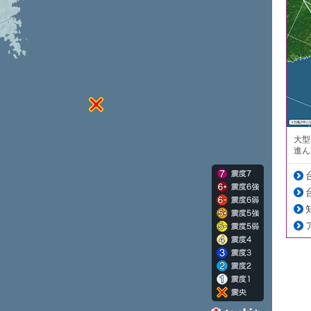
大型
進ん