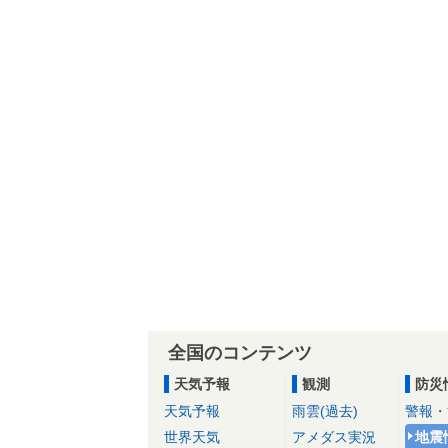
全国のコンテンツ
天気予報
観測
防災
天気予報
雨雲(過去)
警報・
世界天気
アメダス実況
地震