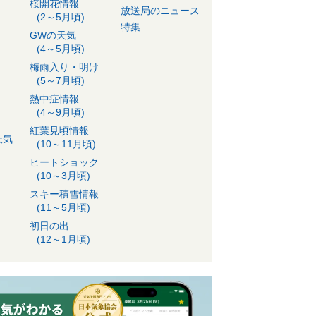
桜開花情報
放送局のニュース
(2～5月頃)
特集
GWの天気
(4～5月頃)
梅雨入り・明け
(5～7月頃)
熱中症情報
(4～9月頃)
紅葉見頃情報
天気
(10～11月頃)
ヒートショック
(10～3月頃)
スキー積雪情報
(11～5月頃)
初日の出
(12～1月頃)