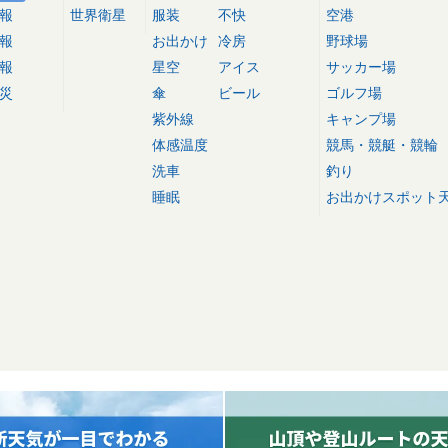
報
世界衛星
服装
不快
空港
報
お出かけ
冷房
野球場
報
星空
アイス
サッカー場
災
傘
ビール
ゴルフ場
紫外線
キャンプ場
体感温度
競馬・競艇・競輪
洗車
釣り
睡眠
お出かけスポット