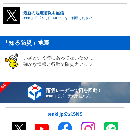
最新の地震情報を配信
tenki.jp公式X（旧Twitter）をご利用ください。
「知る防災」地震
いざという時にあわてないために
確かな情報と行動で防災力アップ
雨雲レーダーで雨を回避！
tenki.jp公式 天気予報アプリ
tenki.jp公式SNS