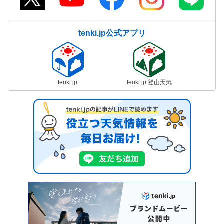
tenki.jp公式アプリ
tenki.jp
tenki.jp 登山天気