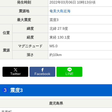
発生時刻
2022年03月06日 10時13分頃
震源地
奄美大島近海
最大震度
震度3
緯度
北緯 27.9度
位置
経度
東経 130.1度
マグニチュード
M5.0
震源
深さ
約10km
Twitter
Facebook
LINE
震度3
鹿児島県
喜界町