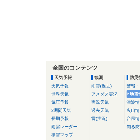
全国のコンテンツ
天気予報
観測
防災
天気予報
雨雲(過去)
警報・
世界天気
アメダス実況
地震
気圧予報
実況天気
津波情
2週間天気
過去天気
火山情
長期予報
雷(実況)
台風情
雨雲レーダー
知る防
積雪マップ