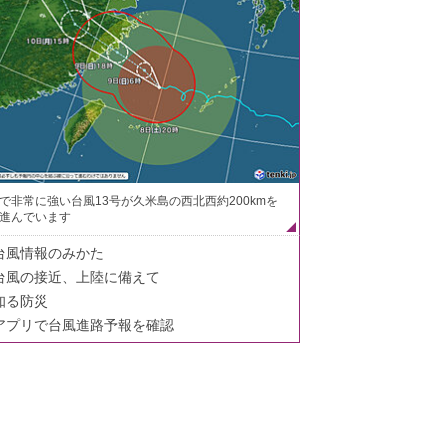
で非常に強い台風13号が久米島の西北西約200kmを
進んでいます
台風情報のみかた
台風の接近、上陸に備えて
知る防災
アプリで台風進路予報を確認