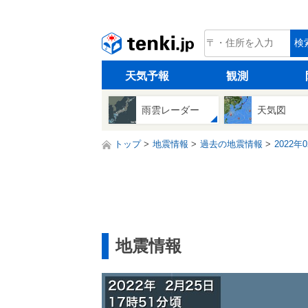
tenki.jp
検
天気予報
観測
雨雲レーダー
天気図
トップ
地震情報
過去の地震情報
2022年
地震情報