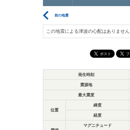
前の地震
この地震による津波の心配はありません
発生時刻
震源地
最大震度
緯度
位置
経度
マグニチュード