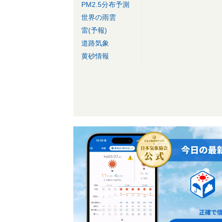
PM2.5分布予測
世界の雨雲
雷(予報)
道路気象
黄砂情報