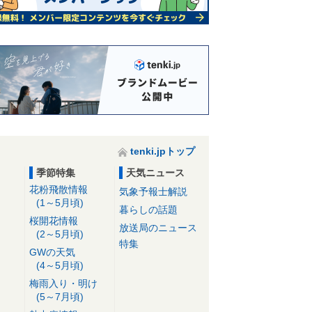
tenki.jpトップ
季節特集
天気ニュース
花粉飛散情報
気象予報士解説
(1～5月頃)
暮らしの話題
桜開花情報
放送局のニュース
(2～5月頃)
特集
GWの天気
(4～5月頃)
梅雨入り・明け
(5～7月頃)