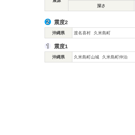
震源
深さ
震度2
沖縄県
渡名喜村
久米島町
震度1
沖縄県
久米島町山城
久米島町仲泊