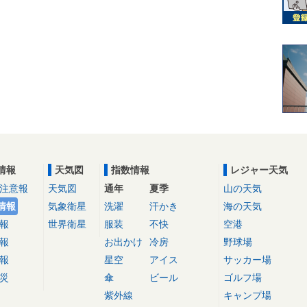
情報
天気図
指数情報
レジャー天気
注意報
天気図
通年
夏季
山の天気
情報
気象衛星
洗濯
汗かき
海の天気
報
世界衛星
服装
不快
空港
報
お出かけ
冷房
野球場
報
星空
アイス
サッカー場
災
傘
ビール
ゴルフ場
紫外線
キャンプ場