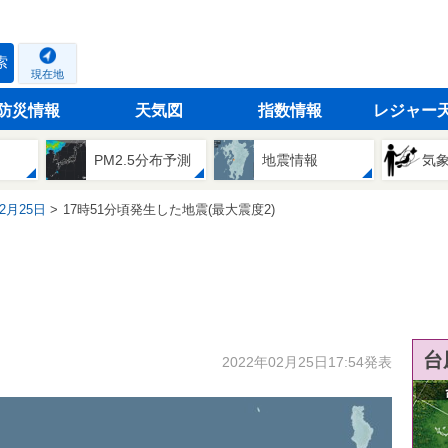
索
現在地
防災情報
天気図
指数情報
レジャー
PM2.5分布予測
地震情報
気
02月25日
17時51分頃発生した地震(最大震度2)
台
2022年02月25日17:54発表