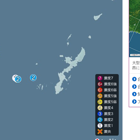
大型
西に