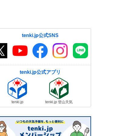
tenki.jp公式SNS
tenki.jp公式アプリ
tenki.jp
tenki.jp 登山天気