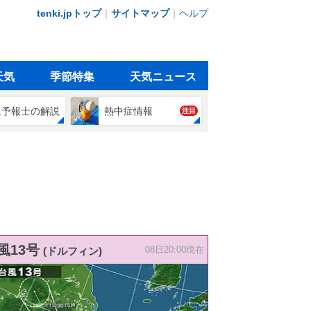
tenki.jpトップ
｜
サイトマップ
｜
ヘルプ
天気
季節特集
天気ニュース
象予報士の解説
熱中症情報
注目
風13号
(ドルフィン)
08日20:00現在