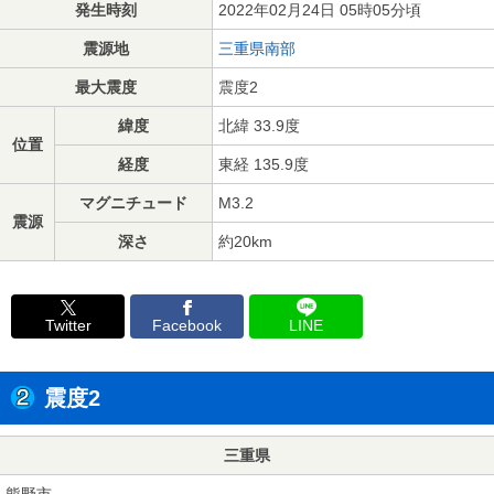
発生時刻
2022年02月24日 05時05分頃
震源地
三重県南部
最大震度
震度2
緯度
北緯 33.9度
位置
経度
東経 135.9度
マグニチュード
M3.2
震源
深さ
約20km
Twitter
Facebook
LINE
震度2
三重県
熊野市