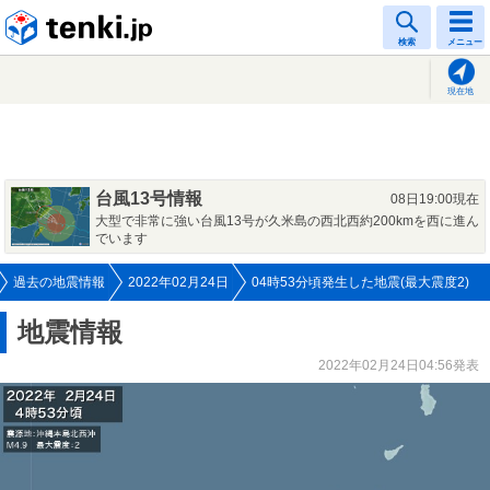
tenki.jp
検索
メニュー
現在地
台風13号情報
08日19:00現在
大型で非常に強い台風13号が久米島の西北西約200kmを西に進ん
でいます
過去の地震情報
2022年02月24日
04時53分頃発生した地震(最大震度2)
地震情報
2022年02月24日04:56発表