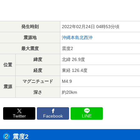
発生時刻
2022年02月24日 04時53分頃
震源地
沖縄本島北西沖
最大震度
震度2
緯度
北緯 26.9度
位置
経度
東経 126.4度
マグニチュード
M4.9
震源
深さ
約20km
Twitter
Facebook
LINE
震度2