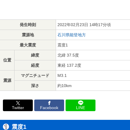
発生時刻
2022年02月23日 14時17分頃
震源地
石川県能登地方
最大震度
震度1
緯度
北緯 37.5度
位置
経度
東経 137.2度
マグニチュード
M3.1
震源
深さ
約10km
Twitter
Facebook
LINE
震度1