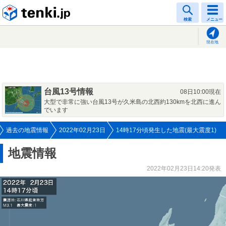
tenki.jp
検索
メニュー
現在地
台風13号情報
08日10:00現在
大型で非常に強い台風13号が久米島の北西約130kmを北西に進ん
でいます
過去の地震情報
2022年02月23日
14時17分頃発生した地震(最大震度1)
地震情報
2022年02月23日14:20発表