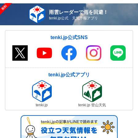
雨雲レーダーで雨を回避！
tenki.jp公式 天気予報アプリ
tenki.jp公式SNS
tenki.jp公式アプリ
tenki.jp
tenki.jp 登山天気