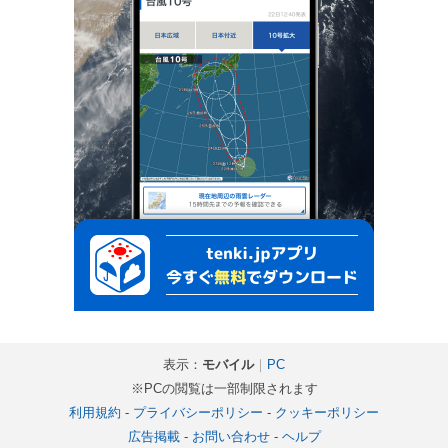
表示：
モバイル
｜
PC
※PCの閲覧は一部制限されます
利用規約
-
プライバシーポリシー
-
クッキーポリシー
広告掲載
-
お問い合わせ
-
ヘルプ