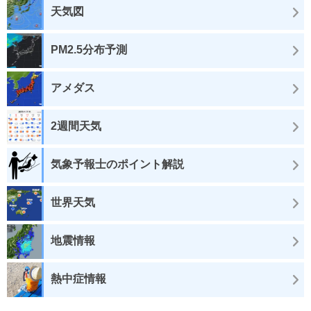
天気図
PM2.5分布予測
アメダス
2週間天気
気象予報士のポイント解説
世界天気
地震情報
熱中症情報