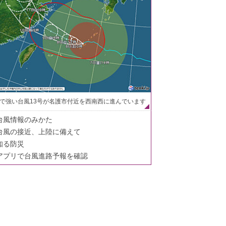
で強い台風13号が名護市付近を西南西に進んでいます
台風情報のみかた
台風の接近、上陸に備えて
知る防災
アプリで台風進路予報を確認