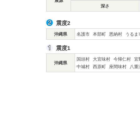
震源
深さ
震度2
沖縄県
名護市
本部町
恩納村
うるま
震度1
国頭村
大宜味村
今帰仁村
宜
沖縄県
中城村
西原町
座間味村
八重