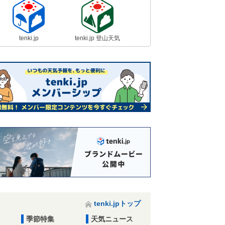
tenki.jp
tenki.jp 登山天気
tenki.jpトップ
季節特集
天気ニュース