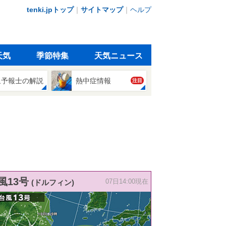
tenki.jpトップ
｜
サイトマップ
｜
ヘルプ
天気
季節特集
天気ニュース
象予報士の解説
熱中症情報
注目
風13号
(ドルフィン)
07日14:00現在