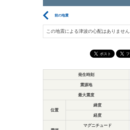
前の地震
この地震による津波の心配はありません
発生時刻
震源地
最大震度
緯度
位置
経度
マグニチュード