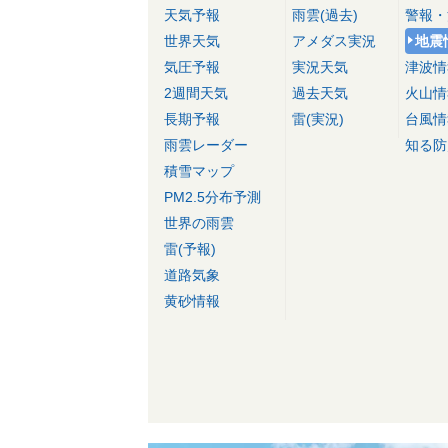
天気予報
雨雲(過去)
警報・
世界天気
アメダス実況
地震
気圧予報
実況天気
津波情
2週間天気
過去天気
火山情
長期予報
雷(実況)
台風情
雨雲レーダー
知る防
積雪マップ
PM2.5分布予測
世界の雨雲
雷(予報)
道路気象
黄砂情報