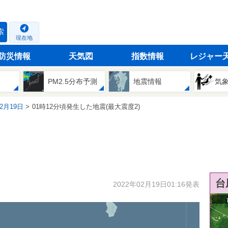
索
現在地
防災情報
天気図
指数情報
レジャー
PM2.5分布予測
地震情報
気
02月19日
01時12分頃発生した地震(最大震度2)
台
2022年02月19日01:16発表