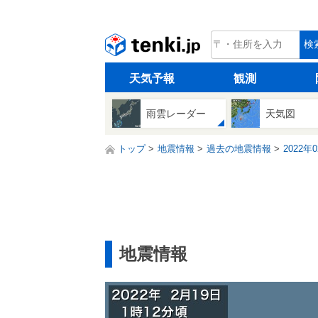
tenki.jp
検
天気予報
観測
雨雲レーダー
天気図
トップ
地震情報
過去の地震情報
2022年
地震情報