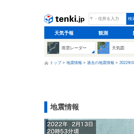
tenki.jp
検
天気予報
観測
雨雲レーダー
天気図
トップ
地震情報
過去の地震情報
2022年
地震情報