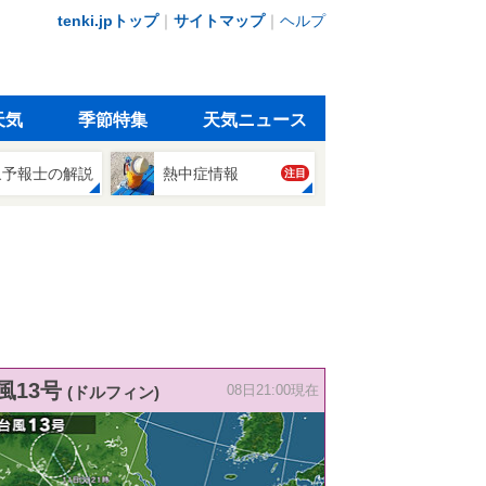
tenki.jpトップ
｜
サイトマップ
｜
ヘルプ
天気
季節特集
天気ニュース
象予報士の解説
熱中症情報
注目
風13号
(ドルフィン)
08日21:00現在