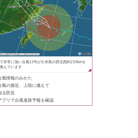
で非常に強い台風13号が久米島の西北西約210kmを
進んでいます
台風情報のみかた
台風の接近、上陸に備えて
知る防災
アプリで台風進路予報を確認