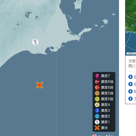
大型
西に