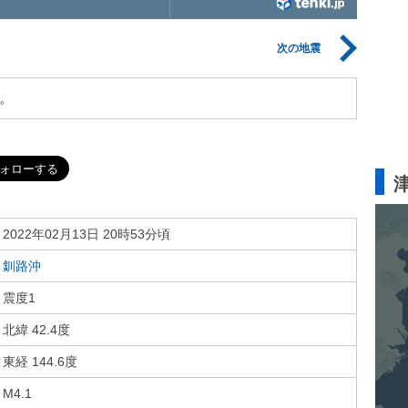
次の地震
。
2022年02月13日 20時53分頃
釧路沖
震度1
北緯 42.4度
東経 144.6度
M4.1