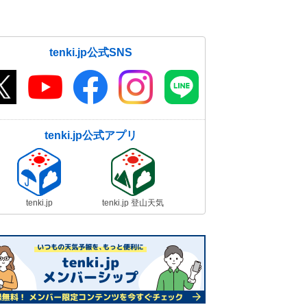
tenki.jp公式SNS
tenki.jp公式アプリ
tenki.jp
tenki.jp 登山天気