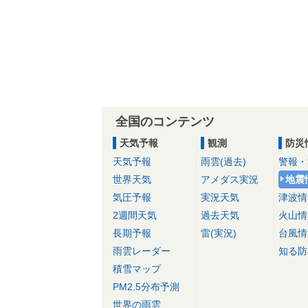
全国のコンテンツ
天気予報
観測
防災
天気予報
雨雲(過去)
警報・
世界天気
アメダス実況
地震
気圧予報
実況天気
津波情
2週間天気
過去天気
火山情
長期予報
雷(実況)
台風情
雨雲レーダー
知る防
積雪マップ
PM2.5分布予測
世界の雨雲