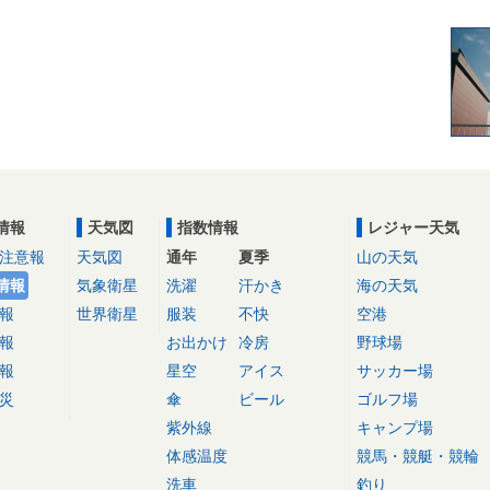
情報
天気図
指数情報
レジャー天気
注意報
天気図
通年
夏季
山の天気
情報
気象衛星
洗濯
汗かき
海の天気
報
世界衛星
服装
不快
空港
報
お出かけ
冷房
野球場
報
星空
アイス
サッカー場
災
傘
ビール
ゴルフ場
紫外線
キャンプ場
体感温度
競馬・競艇・競輪
洗車
釣り