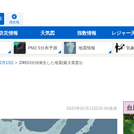
索
現在地
防災情報
天気図
指数情報
レジャー
PM2.5分布予測
地震情報
気
02月13日
20時53分頃発生した地震(最大震度1)
台
2022年02月13日20:56発表