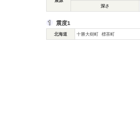
震源
深さ
震度1
北海道
十勝大樹町
標茶町