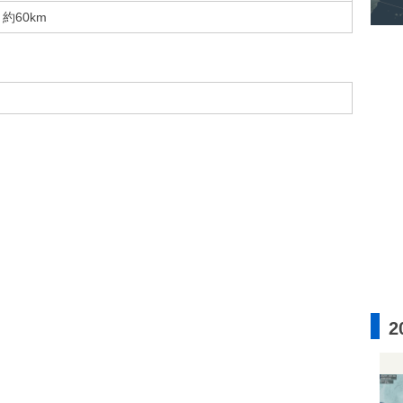
約60km
2