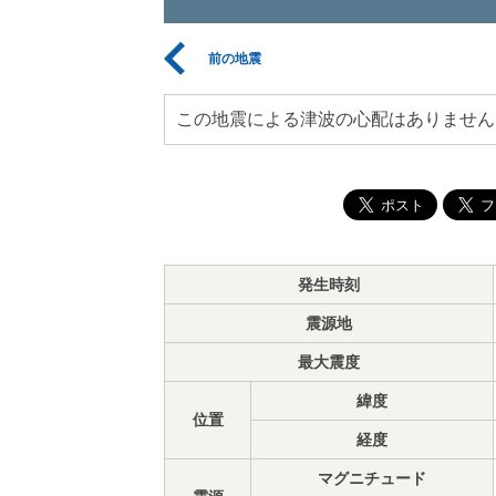
前の地震
この地震による津波の心配はありません
発生時刻
震源地
最大震度
緯度
位置
経度
マグニチュード