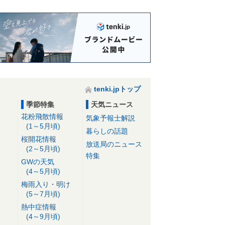
tenki.jpトップ
季節特集
天気ニュース
花粉飛散情報
気象予報士解説
(1～5月頃)
暮らしの話題
桜開花情報
放送局のニュース
(2～5月頃)
特集
GWの天気
(4～5月頃)
梅雨入り・明け
(5～7月頃)
熱中症情報
(4～9月頃)