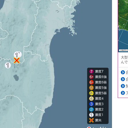
大型
んで