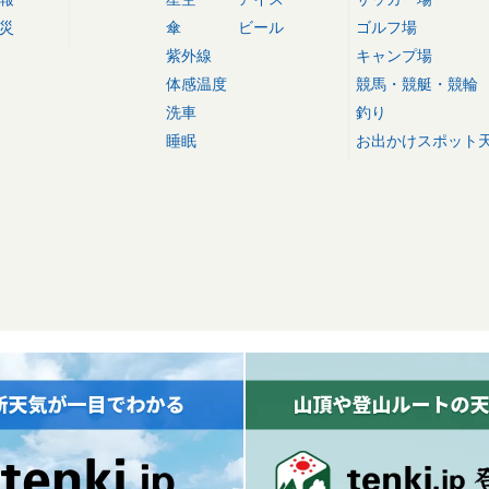
災
傘
ビール
ゴルフ場
紫外線
キャンプ場
体感温度
競馬・競艇・競輪
洗車
釣り
睡眠
お出かけスポット