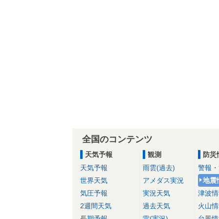
全国のコンテンツ
天気予報
観測
防災
天気予報
雨雲(過去)
警報・
世界天気
アメダス実況
地震
気圧予報
実況天気
津波情
2週間天気
過去天気
火山情
長期予報
雷(実況)
台風情