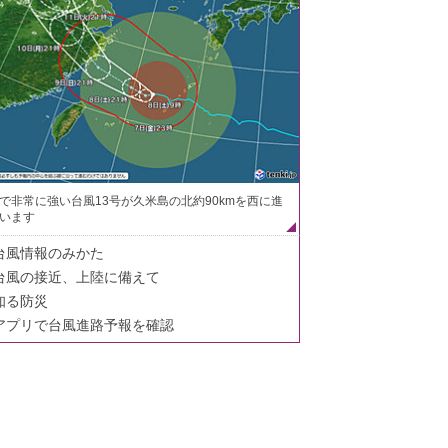
で非常に強い台風13号が久米島の北約90kmを西に進
います
台風情報のみかた
台風の接近、上陸に備えて
知る防災
アプリで台風進路予報を確認