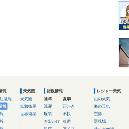
情報
天気図
指数情報
レジャー天気
注意報
天気図
通年
夏季
山の天気
情報
気象衛星
洗濯
汗かき
海の天気
報
世界衛星
服装
不快
空港
報
お出かけ
冷房
野球場
報
星空
アイス
サッカー場