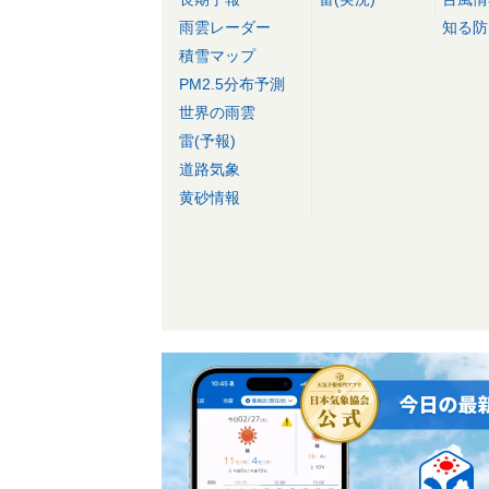
雨雲レーダー
知る防
積雪マップ
PM2.5分布予測
世界の雨雲
雷(予報)
道路気象
黄砂情報