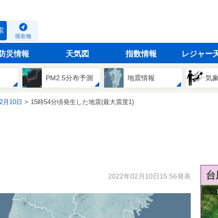
索
現在地
防災情報
天気図
指数情報
レジャー
PM2.5分布予測
地震情報
気
02月10日
15時54分頃発生した地震(最大震度1)
台
2022年02月10日15:56発表