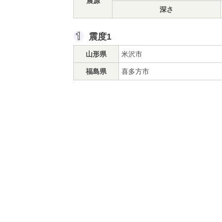
震源
深さ
震度1
山形県
米沢市
福島県
喜多方市