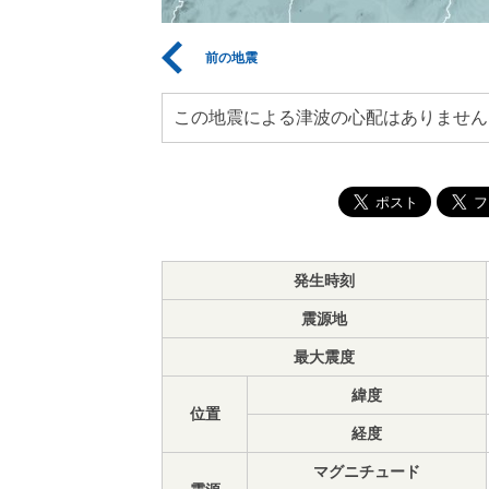
前の地震
この地震による津波の心配はありません
発生時刻
震源地
最大震度
緯度
位置
経度
マグニチュード