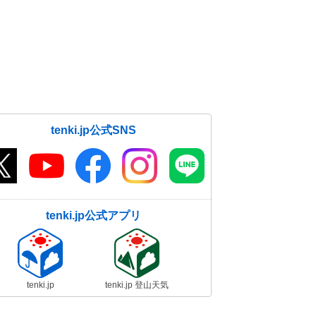
tenki.jp公式SNS
tenki.jp公式アプリ
tenki.jp
tenki.jp 登山天気