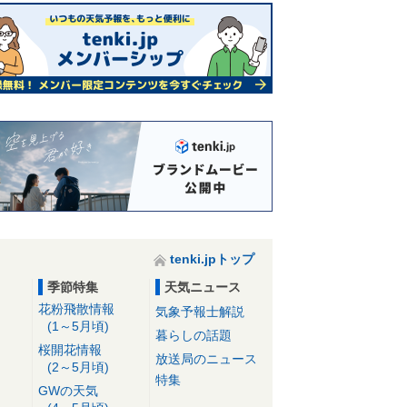
tenki.jpトップ
季節特集
天気ニュース
花粉飛散情報
気象予報士解説
(1～5月頃)
暮らしの話題
桜開花情報
放送局のニュース
(2～5月頃)
特集
GWの天気