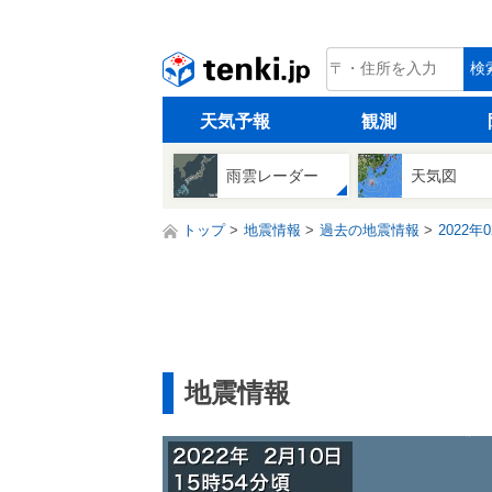
tenki.jp
検
天気予報
観測
雨雲レーダー
天気図
トップ
地震情報
過去の地震情報
2022年
地震情報