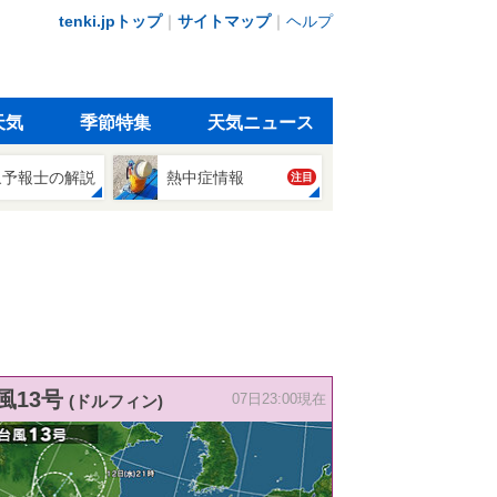
tenki.jpトップ
｜
サイトマップ
｜
ヘルプ
天気
季節特集
天気ニュース
象予報士の解説
熱中症情報
注目
風13号
(ドルフィン)
07日23:00現在