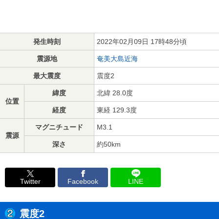
発生時刻
2022年02月09日 17時48分頃
震源地
奄美大島近海
最大震度
震度2
緯度
北緯 28.0度
位置
経度
東経 129.3度
マグニチュード
M3.1
震源
深さ
約50km
Twitter
Facebook
LINE
震度2