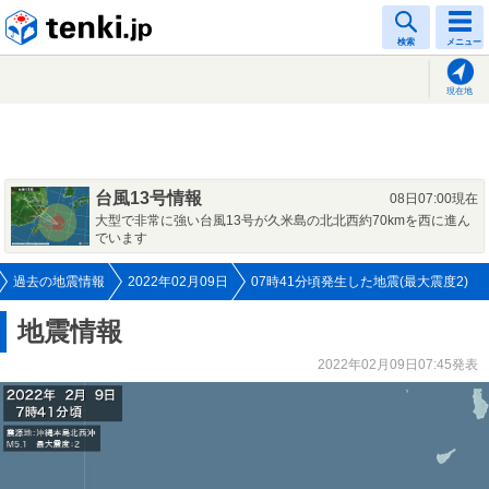
tenki.jp
検索
メニュー
現在地
台風13号情報
08日07:00現在
大型で非常に強い台風13号が久米島の北北西約70kmを西に進ん
でいます
過去の地震情報
2022年02月09日
07時41分頃発生した地震(最大震度2)
地震情報
2022年02月09日07:45発表