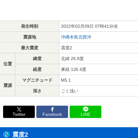
発生時刻
2022年02月09日 07時41分頃
震源地
沖縄本島北西沖
最大震度
震度2
緯度
北緯 26.8度
位置
経度
東経 126.4度
マグニチュード
M5.1
震源
深さ
ごく浅い
Twitter
Facebook
LINE
震度2