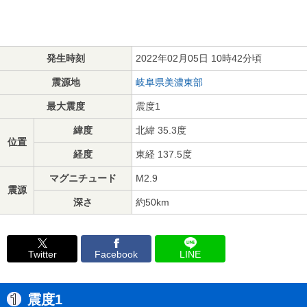
発生時刻
2022年02月05日 10時42分頃
震源地
岐阜県美濃東部
最大震度
震度1
緯度
北緯 35.3度
位置
経度
東経 137.5度
マグニチュード
M2.9
震源
深さ
約50km
Twitter
Facebook
LINE
震度1