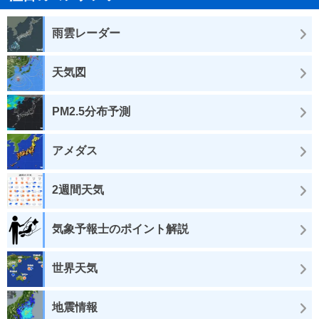
雨雲レーダー
天気図
PM2.5分布予測
アメダス
2週間天気
気象予報士のポイント解説
世界天気
地震情報