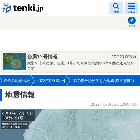
tenki.jp
検索
メニュー
現在地
台風13号情報
07日23:00現在
大型で非常に強い台風13号が久米島の北約90kmを西に進んでい
ます
過去の地震情報
2022年02月05日
10時42分頃発生した地震(最大震度1)
地震情報
2022年02月05日10:45発表