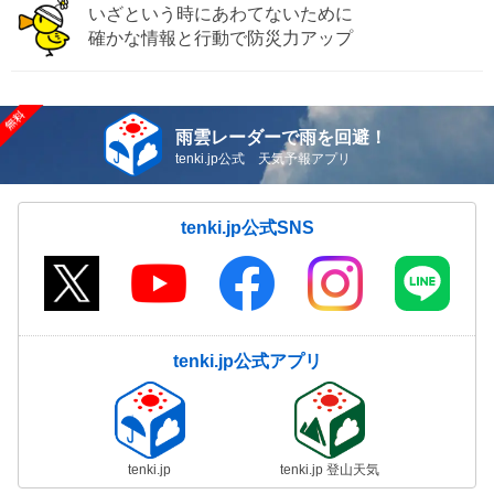
いざという時にあわてないために
確かな情報と行動で防災力アップ
雨雲レーダーで雨を回避！
tenki.jp公式 天気予報アプリ
tenki.jp公式SNS
tenki.jp公式アプリ
tenki.jp
tenki.jp 登山天気