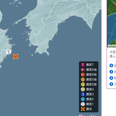
大型
進ん