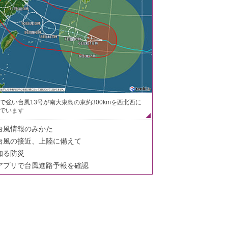
で強い台風13号が南大東島の東約300kmを西北西に
でいます
台風情報のみかた
台風の接近、上陸に備えて
知る防災
アプリで台風進路予報を確認