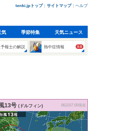
tenki.jpトップ
｜
サイトマップ
｜
ヘルプ
天気
季節特集
天気ニュース
象予報士の解説
熱中症情報
注目
風13号
(ドルフィン)
06日07:00現在