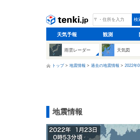
tenki.jp
検
天気予報
観測
雨雲レーダー
天気図
トップ
地震情報
過去の地震情報
2022年
地震情報