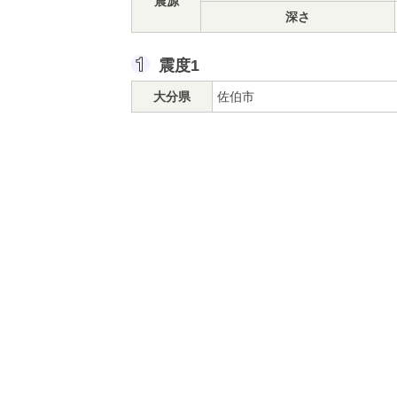
震源
深さ
震度1
大分県
佐伯市