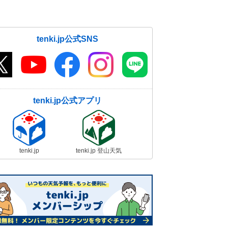
tenki.jp公式SNS
tenki.jp公式アプリ
tenki.jp
tenki.jp 登山天気