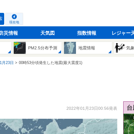
索
現在地
防災情報
天気図
指数情報
レジャー
PM2.5分布予測
地震情報
気
01月23日
00時53分頃発生した地震(最大震度1)
台
2022年01月23日00:56発表