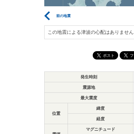
前の地震
この地震による津波の心配はありません
発生時刻
震源地
最大震度
緯度
位置
経度
マグニチュード