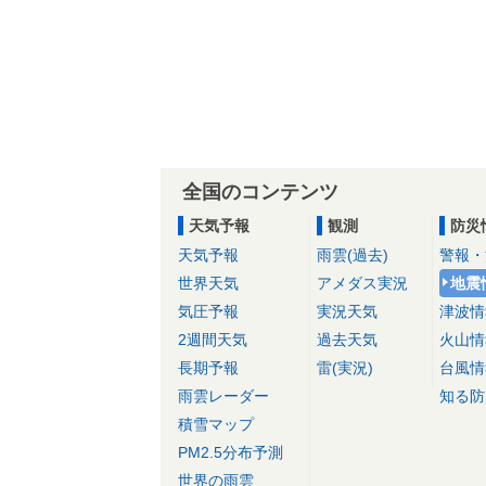
全国のコンテンツ
天気予報
観測
防災
天気予報
雨雲(過去)
警報・
世界天気
アメダス実況
地震
気圧予報
実況天気
津波情
2週間天気
過去天気
火山情
長期予報
雷(実況)
台風情
雨雲レーダー
知る防
積雪マップ
PM2.5分布予測
世界の雨雲