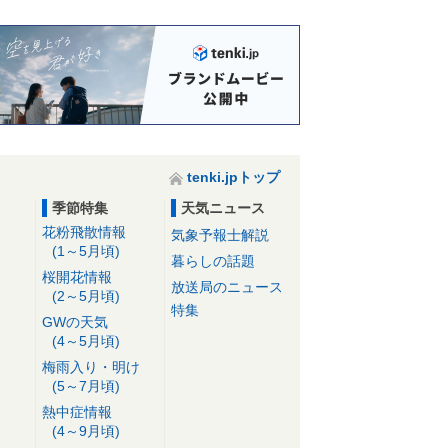
tenki.jpトップ
季節特集
天気ニュース
花粉飛散情報
気象予報士解説
(1～5月頃)
暮らしの話題
桜開花情報
放送局のニュース
(2～5月頃)
特集
GWの天気
(4～5月頃)
梅雨入り・明け
(5～7月頃)
熱中症情報
(4～9月頃)