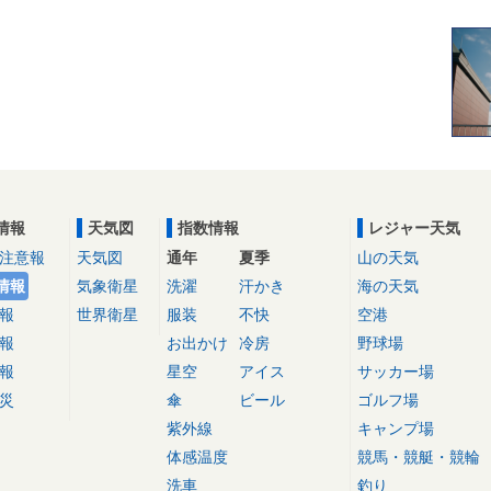
情報
天気図
指数情報
レジャー天気
注意報
天気図
通年
夏季
山の天気
情報
気象衛星
洗濯
汗かき
海の天気
報
世界衛星
服装
不快
空港
報
お出かけ
冷房
野球場
報
星空
アイス
サッカー場
災
傘
ビール
ゴルフ場
紫外線
キャンプ場
体感温度
競馬・競艇・競輪
洗車
釣り