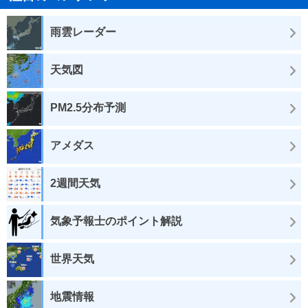
雨雲レーダー
天気図
PM2.5分布予測
アメダス
2週間天気
気象予報士のポイント解説
世界天気
地震情報