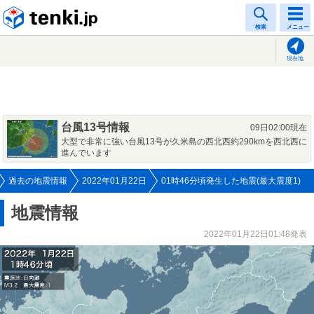
tenki.jp
検索
メニュー
現在地
台風13号情報
09日02:00現在
大型で非常に強い台風13号が久米島の西北西約290kmを西北西に
進んでいます
過去の地震情報
2022年01月22日
01時46分頃発生した地震(最大震度1)
地震情報
2022年01月22日01:48発表