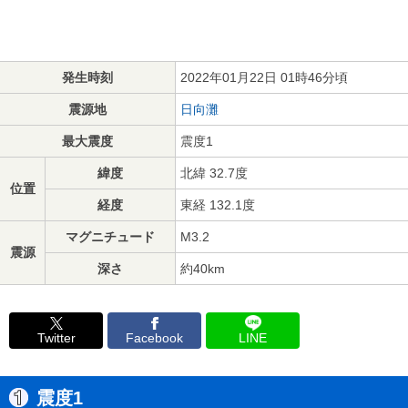
発生時刻
2022年01月22日 01時46分頃
震源地
日向灘
最大震度
震度1
緯度
北緯 32.7度
位置
経度
東経 132.1度
マグニチュード
M3.2
震源
深さ
約40km
Twitter
Facebook
LINE
震度1