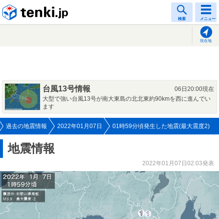
tenki.jp
検索
メニュー
現在地
台風13号情報
06日20:00現在
大型で強い台風13号が南大東島の北北東約90kmを西に進んでい
ます
過去の地震情報
2022年01月07日
01時59分頃発生した地震(最大震度2)
地震情報
2022年01月07日02:03発表