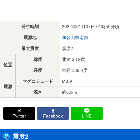
発生時刻
2022年01月07日 01時59分頃
震源地
和歌山県南部
最大震度
震度2
緯度
北緯 33.9度
位置
経度
東経 135.4度
マグニチュード
M3.9
震源
深さ
約60km
Twitter
Facebook
LINE
震度2