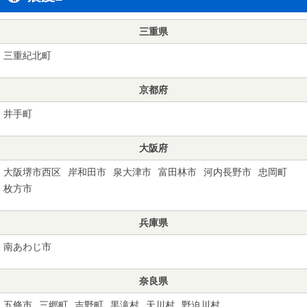
三重県
三重紀北町
京都府
井手町
大阪府
大阪堺市西区
岸和田市
泉大津市
富田林市
河内長野市
忠岡町
枚方市
兵庫県
南あわじ市
奈良県
五條市
三郷町
吉野町
黒滝村
天川村
野迫川村