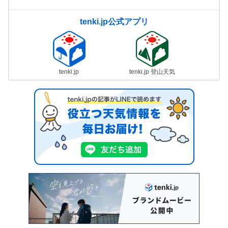
tenki.jp公式アプリ
tenki.jp
tenki.jp 登山天気