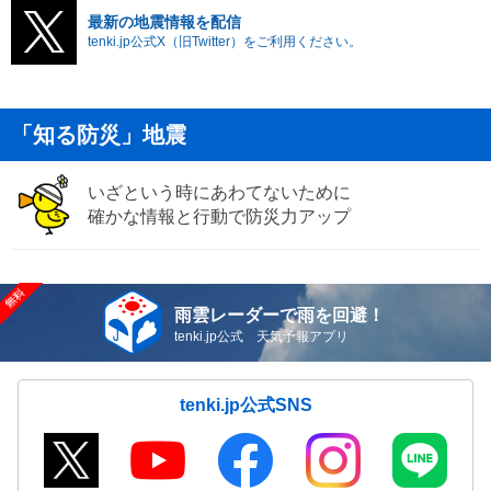
最新の地震情報を配信
tenki.jp公式X（旧Twitter）をご利用ください。
「知る防災」地震
いざという時にあわてないために
確かな情報と行動で防災力アップ
雨雲レーダーで雨を回避！
tenki.jp公式 天気予報アプリ
tenki.jp公式SNS