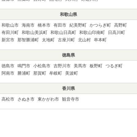
和歌山県
和歌山市
海南市
橋本市
有田市
紀美野町
かつらぎ町
高野町
有田川町
和歌山美浜町
和歌山日高町
和歌山印南町
日高川町
新宮市
那智勝浦町
太地町
古座川町
北山村
串本町
徳島県
徳島市
鳴門市
小松島市
吉野川市
美馬市
板野町
つるぎ町
阿南市
勝浦町
那賀町
牟岐町
美波町
香川県
高松市
さぬき市
東かがわ市
観音寺市