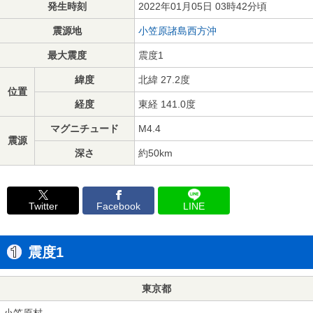
発生時刻
2022年01月05日 03時42分頃
震源地
小笠原諸島西方沖
最大震度
震度1
緯度
北緯 27.2度
位置
経度
東経 141.0度
マグニチュード
M4.4
震源
深さ
約50km
Twitter
Facebook
LINE
震度1
東京都
小笠原村