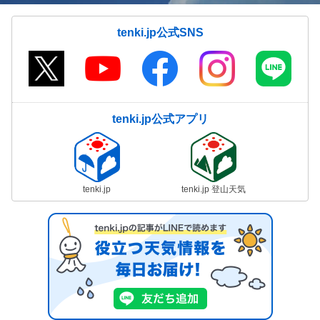
tenki.jp公式SNS
tenki.jp公式アプリ
tenki.jp
tenki.jp 登山天気