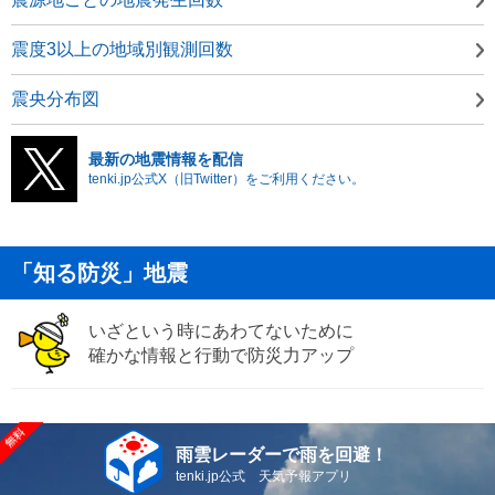
震度3以上の地域別観測回数
震央分布図
最新の地震情報を配信
tenki.jp公式X（旧Twitter）をご利用ください。
「知る防災」地震
いざという時にあわてないために
確かな情報と行動で防災力アップ
雨雲レーダーで雨を回避！
tenki.jp公式 天気予報アプリ