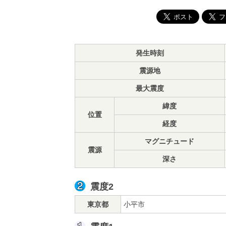
発生時刻
震源地
最大震度
緯度
位置
経度
マグニチュード
震源
深さ
震度2
東京都
小平市