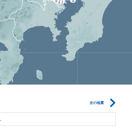
次の地震
。