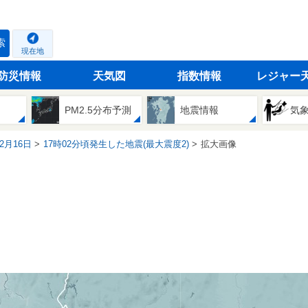
索
現在地
防災情報
天気図
指数情報
レジャー
PM2.5分布予測
地震情報
気
12月16日
17時02分頃発生した地震(最大震度2)
拡大画像