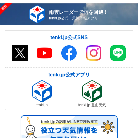
雨雲レーダーで雨を回避！
tenki.jp公式 天気予報アプリ
tenki.jp公式SNS
tenki.jp公式アプリ
tenki.jp
tenki.jp 登山天気