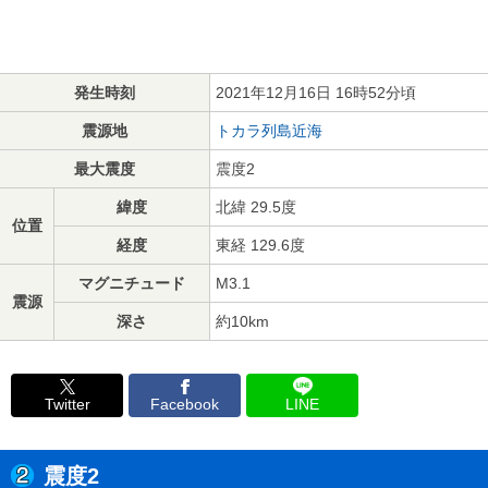
発生時刻
2021年12月16日 16時52分頃
震源地
トカラ列島近海
最大震度
震度2
緯度
北緯 29.5度
位置
経度
東経 129.6度
マグニチュード
M3.1
震源
深さ
約10km
Twitter
Facebook
LINE
震度2