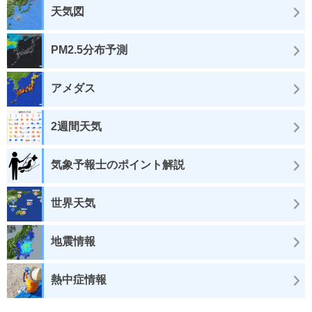
天気図
PM2.5分布予測
アメダス
2週間天気
気象予報士のポイント解説
世界天気
地震情報
熱中症情報