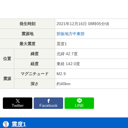
発生時刻
2021年12月16日 08時05分頃
震源地
胆振地方中東部
最大震度
震度1
緯度
北緯 42.7度
位置
経度
東経 142.0度
マグニチュード
M2.9
震源
深さ
約40km
Twitter
Facebook
LINE
震度1