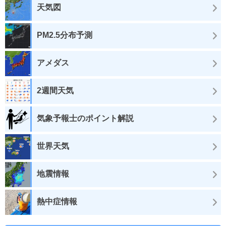
天気図
PM2.5分布予測
アメダス
2週間天気
気象予報士のポイント解説
世界天気
地震情報
熱中症情報