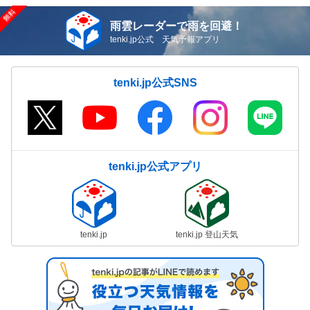
雨雲レーダーで雨を回避！
tenki.jp公式 天気予報アプリ
tenki.jp公式SNS
tenki.jp公式アプリ
tenki.jp
tenki.jp 登山天気