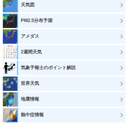
天気図
PM2.5分布予測
アメダス
2週間天気
気象予報士のポイント解説
世界天気
地震情報
熱中症情報