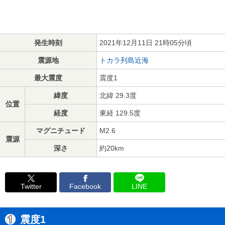
発生時刻
2021年12月11日 21時05分頃
震源地
トカラ列島近海
最大震度
震度1
緯度
北緯 29.3度
位置
経度
東経 129.5度
マグニチュード
M2.6
震源
深さ
約20km
Twitter
Facebook
LINE
震度1