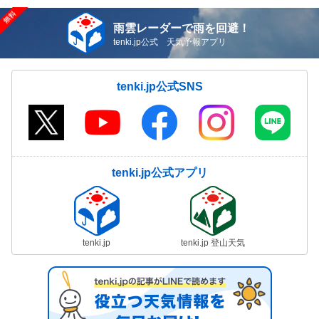
雨雲レーダーで雨を回避！
tenki.jp公式 天気予報アプリ
tenki.jp公式SNS
tenki.jp公式アプリ
tenki.jp
tenki.jp 登山天気