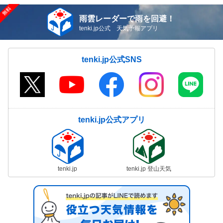
雨雲レーダーで雨を回避！
tenki.jp公式 天気予報アプリ
tenki.jp公式SNS
tenki.jp公式アプリ
tenki.jp
tenki.jp 登山天気