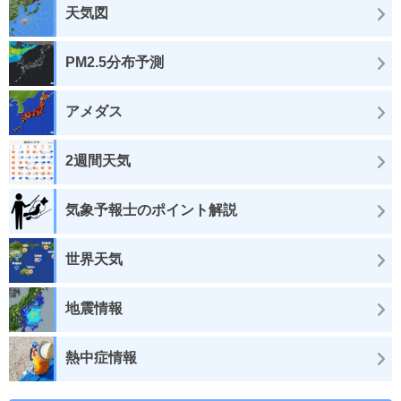
天気図
PM2.5分布予測
アメダス
2週間天気
気象予報士のポイント解説
世界天気
地震情報
熱中症情報