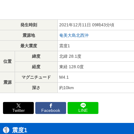
発生時刻
2021年12月11日 09時43分頃
震源地
奄美大島北西沖
最大震度
震度1
緯度
北緯 28.1度
位置
経度
東経 128.0度
マグニチュード
M4.1
震源
深さ
約10km
Twitter
Facebook
LINE
震度1