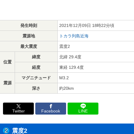
発生時刻
2021年12月09日 18時22分頃
震源地
トカラ列島近海
最大震度
震度2
緯度
北緯 29.4度
位置
経度
東経 129.4度
マグニチュード
M3.2
震源
深さ
約20km
Twitter
Facebook
LINE
震度2