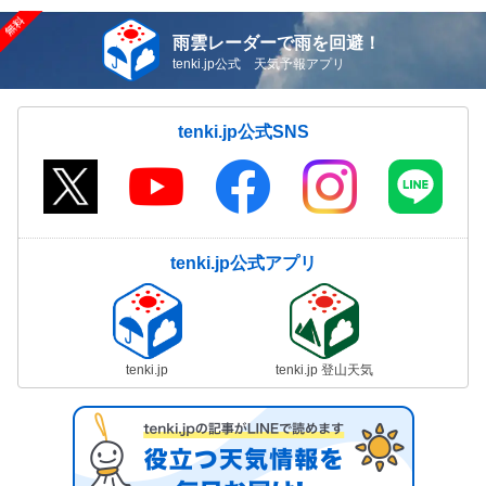
雨雲レーダーで雨を回避！
tenki.jp公式 天気予報アプリ
tenki.jp公式SNS
tenki.jp公式アプリ
tenki.jp
tenki.jp 登山天気