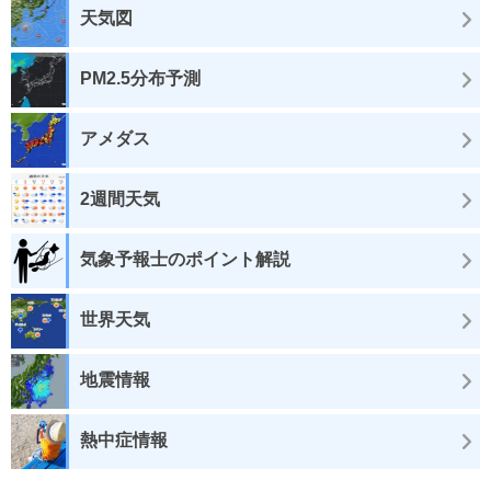
天気図
PM2.5分布予測
アメダス
2週間天気
気象予報士のポイント解説
世界天気
地震情報
熱中症情報