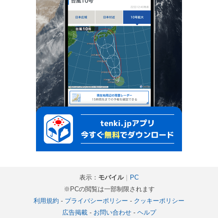
表示：
モバイル
｜
PC
※PCの閲覧は一部制限されます
利用規約
-
プライバシーポリシー
-
クッキーポリシー
広告掲載
-
お問い合わせ
-
ヘルプ