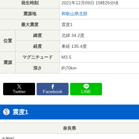
発生時刻
2021年12月09日 15時25分頃
震源地
和歌山県北部
最大震度
震度1
緯度
北緯 34.2度
位置
経度
東経 135.4度
マグニチュード
M3.5
震源
深さ
約70km
Twitter
Facebook
LINE
震度1
奈良県
吉野町