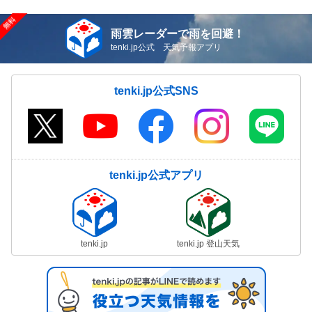
雨雲レーダーで雨を回避！
tenki.jp公式 天気予報アプリ
tenki.jp公式SNS
tenki.jp公式アプリ
tenki.jp
tenki.jp 登山天気