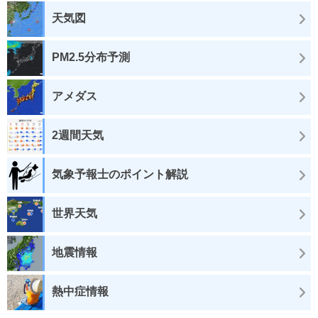
天気図
PM2.5分布予測
アメダス
2週間天気
気象予報士のポイント解説
世界天気
地震情報
熱中症情報