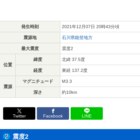
発生時刻
2021年12月07日 20時43分頃
震源地
石川県能登地方
最大震度
震度2
緯度
北緯 37.5度
位置
経度
東経 137.2度
マグニチュード
M3.3
震源
深さ
約10km
Twitter
Facebook
LINE
震度2