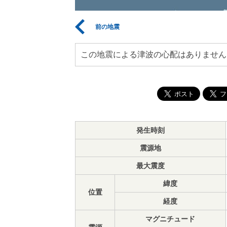
前の地震
この地震による津波の心配はありません
発生時刻
震源地
最大震度
緯度
位置
経度
マグニチュード