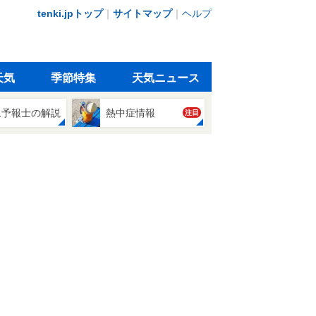
tenki.jpトップ
｜
サイトマップ
｜
ヘルプ
天気
季節特集
天気ニュース
象予報士の解説
熱中症情報
注目