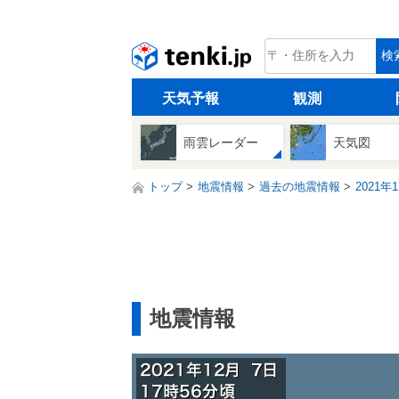
tenki.jp
検
天気予報
観測
雨雲レーダー
天気図
トップ
地震情報
過去の地震情報
2021年
地震情報