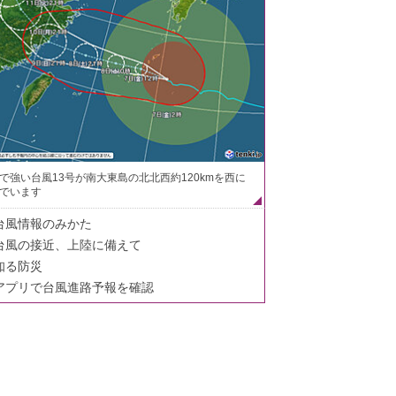
で強い台風13号が南大東島の北北西約120kmを西に
でいます
台風情報のみかた
台風の接近、上陸に備えて
知る防災
アプリで台風進路予報を確認