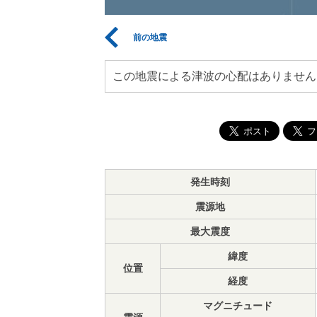
前の地震
この地震による津波の心配はありません
発生時刻
震源地
最大震度
緯度
位置
経度
マグニチュード