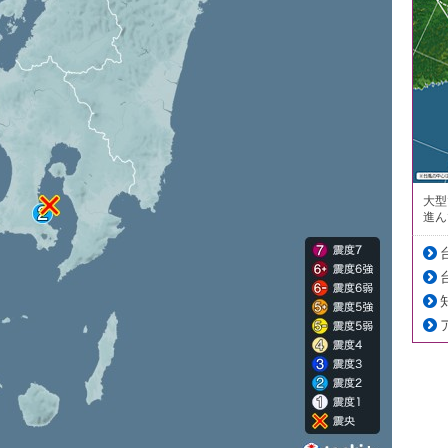
大型
進ん