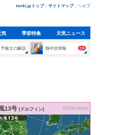
tenki.jpトップ
｜
サイトマップ
｜
ヘルプ
天気
季節特集
天気ニュース
象予報士の解説
熱中症情報
注目
風13号
(ドルフィン)
07日02:00現在