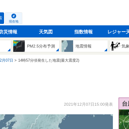
索
現在地
防災情報
天気図
指数情報
レジャー
PM2.5分布予測
地震情報
気
12月07日
14時57分頃発生した地震(最大震度2)
台
2021年12月07日15:00発表