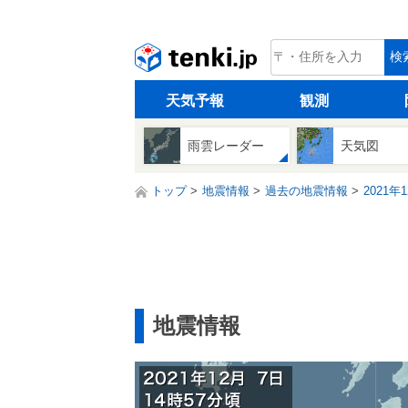
tenki.jp
検
天気予報
観測
雨雲レーダー
天気図
トップ
地震情報
過去の地震情報
2021年
地震情報