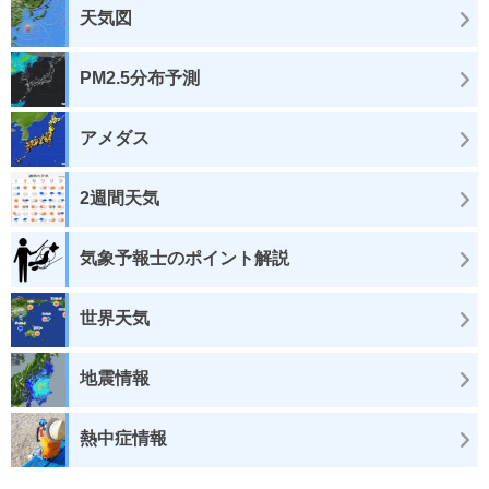
天気図
PM2.5分布予測
アメダス
2週間天気
気象予報士のポイント解説
世界天気
地震情報
熱中症情報