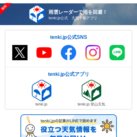
雨雲レーダーで雨を回避！
tenki.jp公式 天気予報アプリ
tenki.jp公式SNS
tenki.jp公式アプリ
tenki.jp
tenki.jp 登山天気