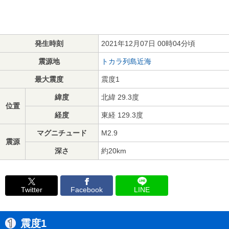
発生時刻
2021年12月07日 00時04分頃
震源地
トカラ列島近海
最大震度
震度1
緯度
北緯 29.3度
位置
経度
東経 129.3度
マグニチュード
M2.9
震源
深さ
約20km
Twitter
Facebook
LINE
震度1