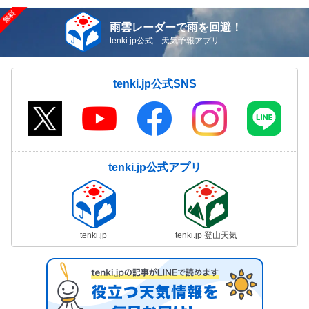
雨雲レーダーで雨を回避！
tenki.jp公式 天気予報アプリ
tenki.jp公式SNS
tenki.jp公式アプリ
tenki.jp
tenki.jp 登山天気