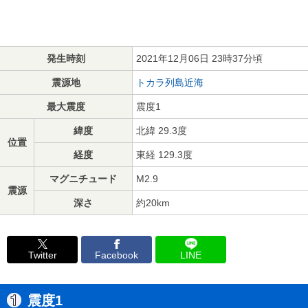
発生時刻
2021年12月06日 23時37分頃
震源地
トカラ列島近海
最大震度
震度1
緯度
北緯 29.3度
位置
経度
東経 129.3度
マグニチュード
M2.9
震源
深さ
約20km
Twitter
Facebook
LINE
震度1