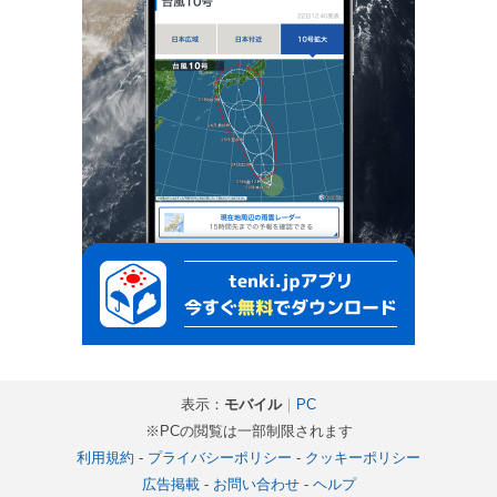
表示：
モバイル
｜
PC
※PCの閲覧は一部制限されます
利用規約
-
プライバシーポリシー
-
クッキーポリシー
広告掲載
-
お問い合わせ
-
ヘルプ