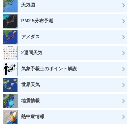
天気図
PM2.5分布予測
アメダス
2週間天気
気象予報士のポイント解説
世界天気
地震情報
熱中症情報