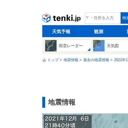
tenki.jp
検
天気予報
観測
雨雲レーダー
天気図
トップ
地震情報
過去の地震情報
2021年
地震情報