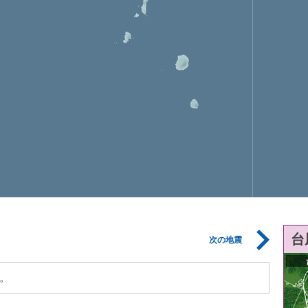
台
次の地震
。