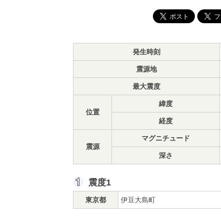
発生時刻
震源地
最大震度
緯度
位置
経度
マグニチュード
震源
深さ
震度1
東京都
伊豆大島町