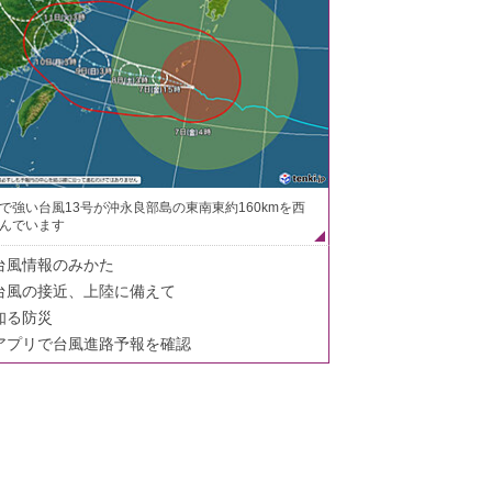
で強い台風13号が沖永良部島の東南東約160kmを西
んでいます
台風情報のみかた
台風の接近、上陸に備えて
知る防災
アプリで台風進路予報を確認