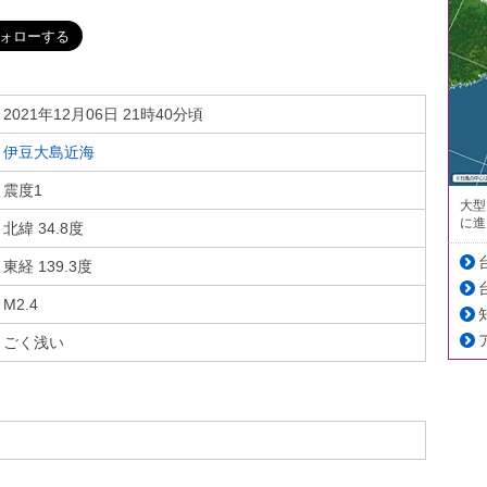
2021年12月06日 21時40分頃
伊豆大島近海
震度1
大型
に進
北緯 34.8度
東経 139.3度
M2.4
ごく浅い