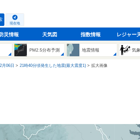
索
現在地
防災情報
天気図
指数情報
レジャー
PM2.5分布予測
地震情報
気
12月06日
21時40分頃発生した地震(最大震度1)
拡大画像