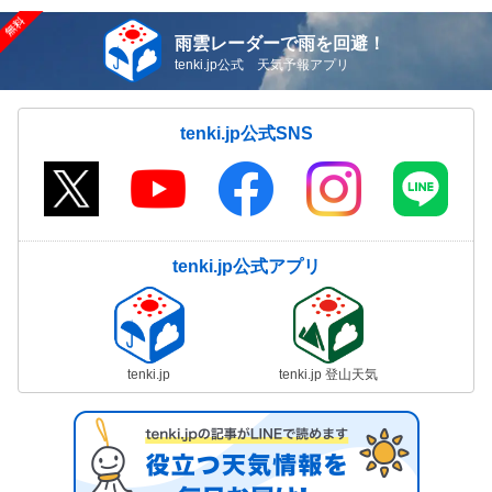
雨雲レーダーで雨を回避！
tenki.jp公式 天気予報アプリ
tenki.jp公式SNS
tenki.jp公式アプリ
tenki.jp
tenki.jp 登山天気