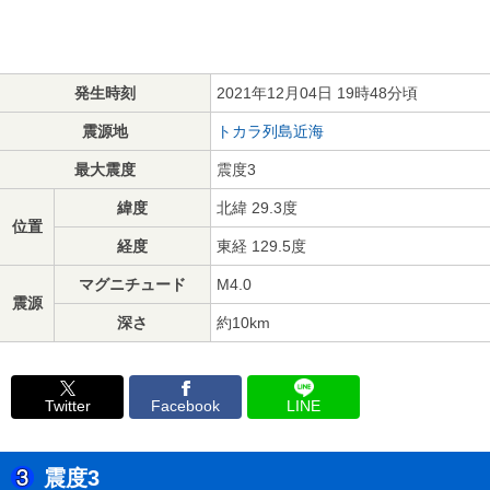
発生時刻
2021年12月04日 19時48分頃
震源地
トカラ列島近海
最大震度
震度3
緯度
北緯 29.3度
位置
経度
東経 129.5度
マグニチュード
M4.0
震源
深さ
約10km
Twitter
Facebook
LINE
震度3