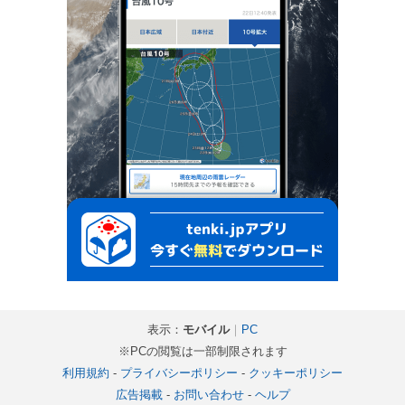
表示：
モバイル
｜
PC
※PCの閲覧は一部制限されます
利用規約
-
プライバシーポリシー
-
クッキーポリシー
広告掲載
-
お問い合わせ
-
ヘルプ