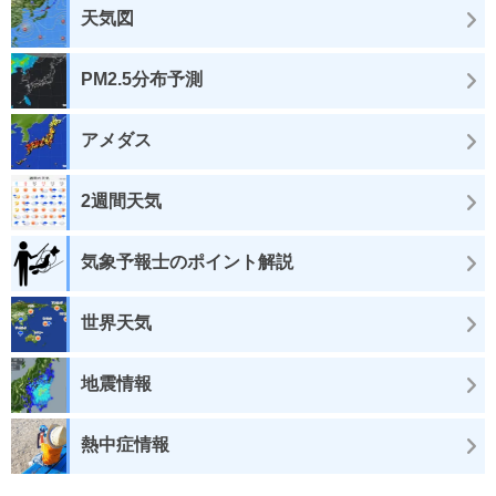
天気図
PM2.5分布予測
アメダス
2週間天気
気象予報士のポイント解説
世界天気
地震情報
熱中症情報